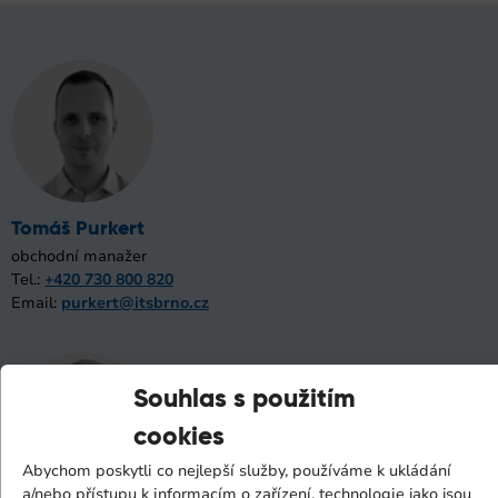
Tomáš Purkert
obchodní manažer
Tel.:
+420 730 800 820
Email:
purkert@itsbrno.cz
Souhlas s použitím
cookies
Abychom poskytli co nejlepší služby, používáme k ukládání
a/nebo přístupu k informacím o zařízení, technologie jako jsou