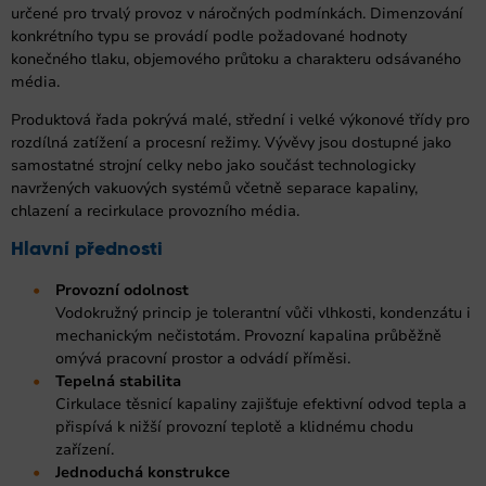
určené pro trvalý provoz v náročných podmínkách. Dimenzování
konkrétního typu se provádí podle požadované hodnoty
konečného tlaku, objemového průtoku a charakteru odsávaného
média.
Produktová řada pokrývá malé, střední i velké výkonové třídy pro
rozdílná zatížení a procesní režimy. Vývěvy jsou dostupné jako
samostatné strojní celky nebo jako součást technologicky
navržených vakuových systémů včetně separace kapaliny,
chlazení a recirkulace provozního média.
Hlavní přednosti
Provozní odolnost
Vodokružný princip je tolerantní vůči vlhkosti, kondenzátu i
mechanickým nečistotám. Provozní kapalina průběžně
omývá pracovní prostor a odvádí příměsi.
Tepelná stabilita
Cirkulace těsnicí kapaliny zajišťuje efektivní odvod tepla a
přispívá k nižší provozní teplotě a klidnému chodu
zařízení.
Jednoduchá konstrukce