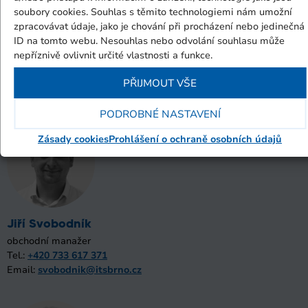
soubory cookies. Souhlas s těmito technologiemi nám umožní
Jan Hanáček
zpracovávat údaje, jako je chování při procházení nebo jedinečná
obchodní manažer
ID na tomto webu. Nesouhlas nebo odvolání souhlasu může
Tel.:
+420 739 002 168
nepříznivě ovlivnit určité vlastnosti a funkce.
Email:
hanacek@itsbrno.cz
PŘIJMOUT VŠE
PODROBNÉ NASTAVENÍ
Zásady cookies
Prohlášení o ochraně osobních údajů
Jiří Svobodník
obchodní manažer
Tel.:
+420 733 617 371
Email:
svobodnik@itsbrno.cz