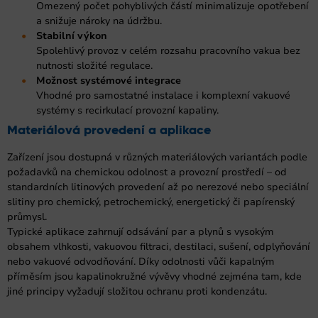
Omezený počet pohyblivých částí minimalizuje opotřebení
a snižuje nároky na údržbu.
Stabilní výkon
Spolehlivý provoz v celém rozsahu pracovního vakua bez
nutnosti složité regulace.
Možnost systémové integrace
Vhodné pro samostatné instalace i komplexní vakuové
systémy s recirkulací provozní kapaliny.
Materiálová provedení a aplikace
Zařízení jsou dostupná v různých materiálových variantách podle
požadavků na chemickou odolnost a provozní prostředí – od
standardních litinových provedení až po nerezové nebo speciální
slitiny pro chemický, petrochemický, energetický či papírenský
průmysl.
Typické aplikace zahrnují odsávání par a plynů s vysokým
obsahem vlhkosti, vakuovou filtraci, destilaci, sušení, odplyňování
nebo vakuové odvodňování. Díky odolnosti vůči kapalným
příměsím jsou kapalinokružné vývěvy vhodné zejména tam, kde
jiné principy vyžadují složitou ochranu proti kondenzátu.