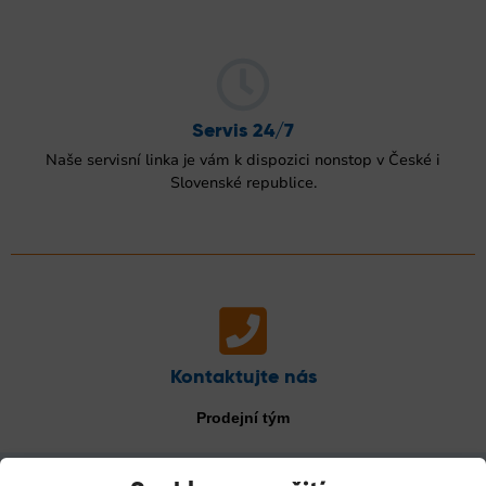
Servis 24/7
Naše servisní linka je vám k dispozici nonstop v České i
Slovenské republice.
Kontaktujte nás
Prodejní tým