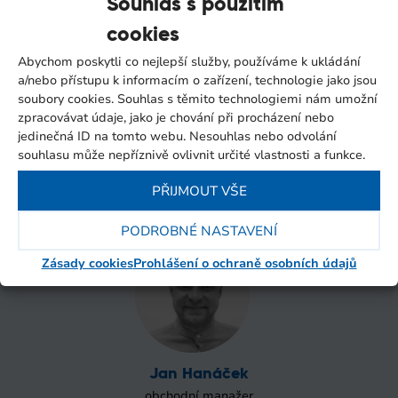
Souhlas s použitím
cookies
Abychom poskytli co nejlepší služby, používáme k ukládání
a/nebo přístupu k informacím o zařízení, technologie jako jsou
soubory cookies. Souhlas s těmito technologiemi nám umožní
zpracovávat údaje, jako je chování při procházení nebo
jedinečná ID na tomto webu. Nesouhlas nebo odvolání
Tomáš Purkert
souhlasu může nepříznivě ovlivnit určité vlastnosti a funkce.
obchodní manažer
PŘIJMOUT VŠE
Tel.:
+420 730 800 820
Email:
purkert@itsbrno.cz
PODROBNÉ NASTAVENÍ
Zásady cookies
Prohlášení o ochraně osobních údajů
Jan Hanáček
obchodní manažer