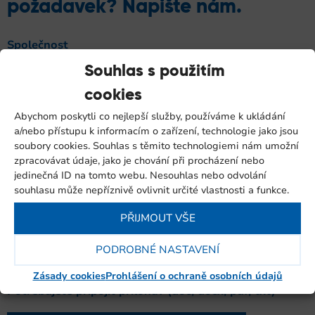
požadavek? Napište nám.
Společnost
Souhlas s použitím
Jméno a příjmení
*
cookies
Abychom poskytli co nejlepší služby, používáme k ukládání
a/nebo přístupu k informacím o zařízení, technologie jako jsou
E-mail
*
soubory cookies. Souhlas s těmito technologiemi nám umožní
zpracovávat údaje, jako je chování při procházení nebo
jedinečná ID na tomto webu. Nesouhlas nebo odvolání
Telefon
*
souhlasu může nepříznivě ovlivnit určité vlastnosti a funkce.
PŘIJMOUT VŠE
Zpráva
PODROBNÉ NASTAVENÍ
Zásady cookies
Prohlášení o ochraně osobních údajů
Potřebujete připojit přílohu? (doc, docx, pdf, txt)