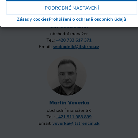
PODROBNÉ NASTAVENÍ
Zásady cookies
Prohlášení o ochraně osobních údajů
Jiří Svobodník
obchodní manažer
Tel.:
+420 733 617 371
Email:
svobodnik@itsbrno.cz
Martin Veverka
obchodní manažer SK
Tel.:
+421 911 988 899
Email:
veverka@itstrencin.sk