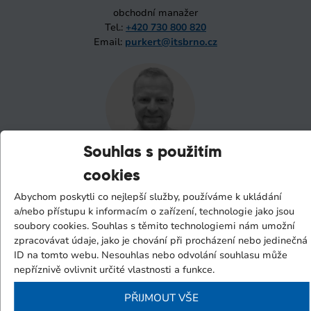
obchodní manažer
Tel.:
+420 730 800 820
Email:
purkert@itsbrno.cz
Souhlas s použitím
Jan Hanáček
cookies
obchodní manažer
Abychom poskytli co nejlepší služby, používáme k ukládání
Tel.:
+420 739 002 168
a/nebo přístupu k informacím o zařízení, technologie jako jsou
Email:
hanacek@itsbrno.cz
soubory cookies. Souhlas s těmito technologiemi nám umožní
zpracovávat údaje, jako je chování při procházení nebo jedinečná
ID na tomto webu. Nesouhlas nebo odvolání souhlasu může
nepříznivě ovlivnit určité vlastnosti a funkce.
PŘIJMOUT VŠE