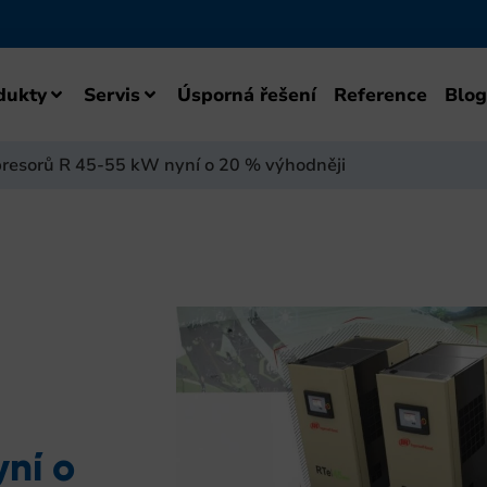
dukty
Servis
Úsporná řešení
Reference
Blog
resorů R 45-55 kW nyní o 20 % výhodněji
ní o