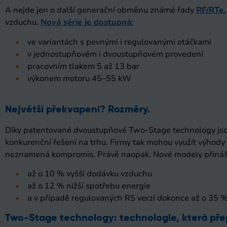
A nejde jen o další generační obměnu známé řady
RF/RTe.
vzduchu.
Nová série je dostupná:
ve variantách s pevnými i regulovanými otáčkami
v jednostupňovém i dvoustupňovém provedení
pracovním tlakem 5 až 13 bar
výkonem motoru 45–55 kW
Největší překvapení? Rozměry.
Díky patentované dvoustupňové Two-Stage technology js
konkurenční řešení na trhu. Firmy tak mohou využít výhod
neznamená kompromis. Právě naopak. Nové modely přináše
až o 10 % vyšší dodávku vzduchu
až o 12 % nižší spotřebu energie
a v případě regulovaných RS verzí dokonce až o 35 %
Two-Stage technology: technologie, která přep