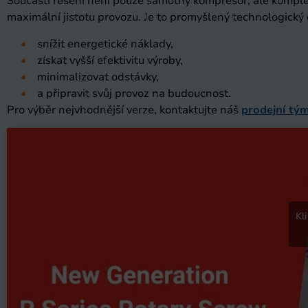
Součástí řešení není pouze samotný kompresor, ale komplet
maximální jistotu provozu. Je to promyšlený technologický ce
snížit energetické náklady,
získat vyšší efektivitu výroby,
minimalizovat odstávky,
a připravit svůj provoz na budoucnost.
Pro výběr nejvhodnější verze, kontaktujte náš
prodejní tým
Kl