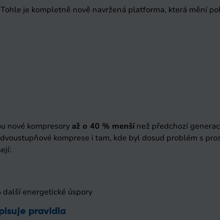
Tohle je kompletně nově navržená platforma, která mění p
ou nové kompresory
až o 40 % menší
než předchozí generac
y dvoustupňové komprese i tam, kde byl dosud problém s pro
jí:
 další energetické úspory
isuje pravidla