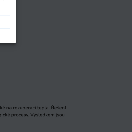
ké na rekuperaci tepla. Řešení
gické procesy. Výsledkem jsou