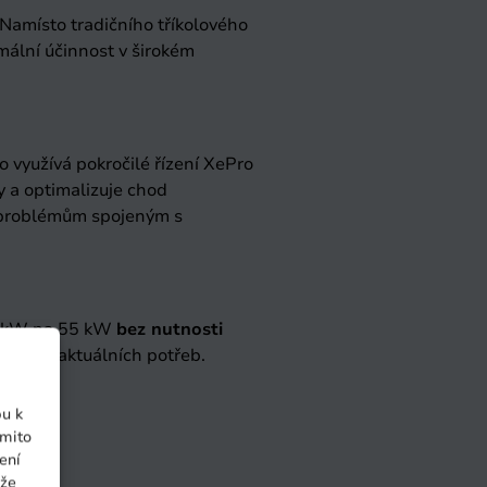
Namísto tradičního tříkolového
imální účinnost v širokém
 využívá pokročilé řízení XePro
 a optimalizuje chod
ti problémům spojeným s
45 kW na 55 kW
bez nutnosti
n podle aktuálních potřeb.
pu k
ěmito
ení
ůže