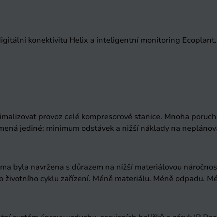
itální konektivitu Helix a inteligentní monitoring Ecoplant
imalizovat provoz celé kompresorové stanice. Mnoha poruchám
amená jediné: minimum odstávek a nižší náklady na nepláno
forma byla navržena s důrazem na nižší materiálovou náročn
životního cyklu zařízení. Méně materiálu. Méně odpadu. Mé