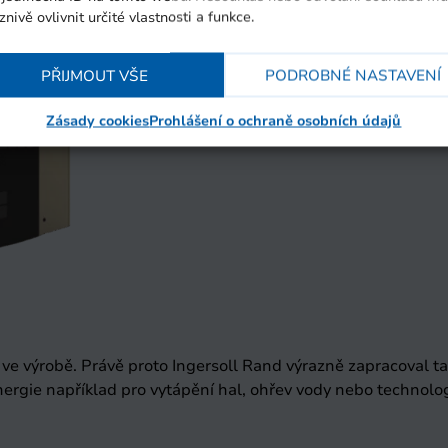
znivě ovlivnit určité vlastnosti a funkce.
PŘIJMOUT VŠE
PODROBNÉ NASTAVENÍ
Zásady cookies
Prohlášení o ochraně osobních údajů
 ve výrobě. Právě proto Ingersoll Rand výrazně zapracoval ta
nergie například pro vytápění hal, ohřev vody nebo technolo