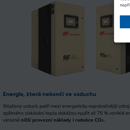
nepří
Energie, která nekončí ve vzduchu
Stlačený vzduch patří mezi energeticky nejnáročnější zdroj
zpětného získávání tepla dokážou využít až 75 % vzniklé e
výrazně
nižší provozní náklady i redukce CO₂.