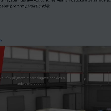
ní systém úpravy vzduchu, servisních balíčků a záruk IR Pac
lek pro firmy, které chtějí:
.
iknutím přijmete marketingové cookies a
zobrazíte obsah