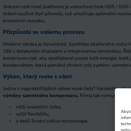
Srdcem celé nové platformy je vzduchový blok GD5 / GD5-D
řešení využívá čtyři převody, což umožňuje optimální nasta
provozním rozsahu.
Přizpůsobí se vašemu provozu
Moderní výroba je dynamická. Spotřeba stlačeného vzduchu 
180 s dotykovým displejem a integrovanou senzorikou. Říd
kompresoru tak, aby spotřeboval pouze tolik energie, koli
kondenzátem, která pomáhá chránit celý systém i samotnou
Výkon, který roste s vámi
Jedna z nejpraktičtějších výhod nové řady? Variabilita v
výměny samotného kompresoru.
Firma tak nemusí při růs
nižší investiční riziko,
Abych
vyšší flexibilitu,
infor
a delší životní cyklus technologie.
techn
nebo