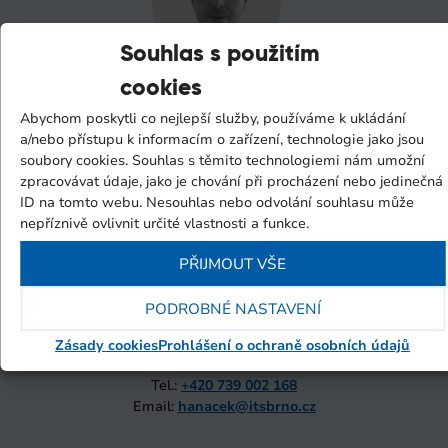
Souhlas s použitím
cookies
Tomáš Purkert
obchodní manažer
Abychom poskytli co nejlepší služby, používáme k ukládání
Tel.:
+420 730 800 820
a/nebo přístupu k informacím o zařízení, technologie jako jsou
Email:
purkert@itsbrno.cz
soubory cookies. Souhlas s těmito technologiemi nám umožní
zpracovávat údaje, jako je chování při procházení nebo jedinečná
ID na tomto webu. Nesouhlas nebo odvolání souhlasu může
nepříznivě ovlivnit určité vlastnosti a funkce.
PŘIJMOUT VŠE
PODROBNÉ NASTAVENÍ
Jan Hanáček
Zásady cookies
Prohlášení o ochraně osobních údajů
obchodní manažer
Tel.:
+420 739 002 168
Email:
hanacek@itsbrno.cz