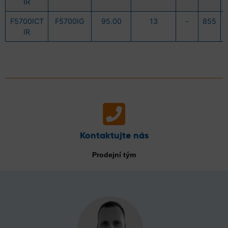
IR
F5700ICT
F5700IG
95.00
13
-
855
IR
Kontaktujte nás
Prodejní tým