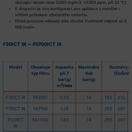
zbývající obsah oleje 0,003 mg/m3, <0,003 ppm, při 21 °C)
K dispozici je více konfigurací, pro aplikace s menším i
větším průtokem stlačeného vzduchu.
Nízké provozní náklady díky dlouhé životnosti náplně až 8
000 hodin
F30ICT IR – F5700ICT IR
Model
Obsahuje
Kapacita
Maximální
Rozměry 
typ filtru
při 7
tlak
(DxŠxV)
bar(g)
bar(g)
3
m
/min
F30ICT IR
FA30IG
0.50
14
143
212
F75ICT IR
FA75IG
1.25
14
255
267
F110ICT
FA110IG
1.83
14
255
267
IR