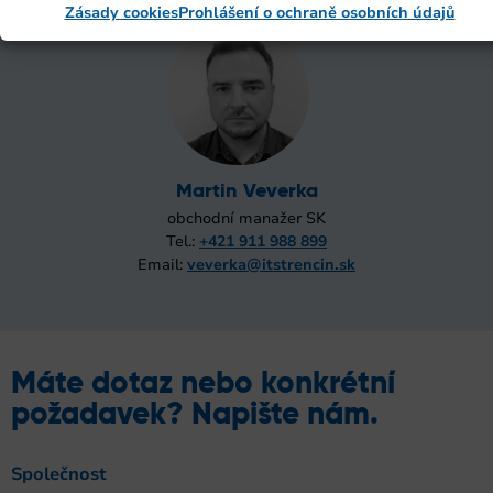
Zásady cookies
Prohlášení o ochraně osobních údajů
Martin Veverka
obchodní manažer SK
Tel.:
+421 911 988 899
Email:
veverka@itstrencin.sk
Máte dotaz nebo konkrétní
požadavek? Napište nám.
Společnost