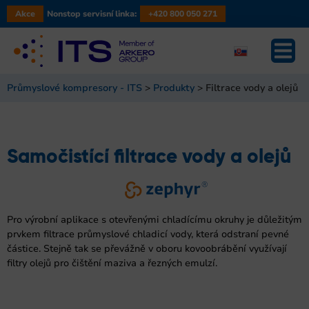
Akce
Nonstop servisní linka:
+420 800 050 271
Průmyslové kompresory - ITS
>
Produkty
>
Filtrace vody a olejů
Samočistící filtrace vody a olejů
Pro výrobní aplikace s otevřenými chladícímu okruhy je důležitým
prvkem filtrace průmyslové chladicí vody, která odstraní pevné
částice. Stejně tak se převážně v oboru kovoobrábění využívají
filtry olejů pro čištění maziva a řezných emulzí.