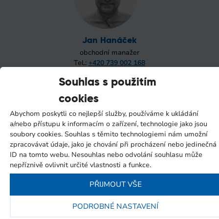
Jan Hanáček
obchodní manažer
Tel.:
+420 739 002 168
Email:
hanacek@itsbrno.cz
Souhlas s použitím
cookies
Abychom poskytli co nejlepší služby, používáme k ukládání
a/nebo přístupu k informacím o zařízení, technologie jako jsou
soubory cookies. Souhlas s těmito technologiemi nám umožní
zpracovávat údaje, jako je chování při procházení nebo jedinečná
ID na tomto webu. Nesouhlas nebo odvolání souhlasu může
nepříznivě ovlivnit určité vlastnosti a funkce.
Jiří Svobodník
PŘIJMOUT VŠE
obchodní manažer
Tel.:
+420 733 617 371
PODROBNÉ NASTAVENÍ
Email:
svobodnik@itsbrno.cz