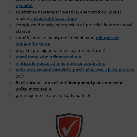
výpočtů
spočítáme návratnost investice, energetickou úporu i
možné
snížení uhlíkové stopy
komplexní dodávky od menších až po velké kompresorové
stanice
zaměřujeme se na úsporná řešení např.
rekuperace
odpadního tepla
projekt zpracujeme a zrealizujeme od A do Z
pomůžeme vám s financováním
v případě nouze vám kompresor zapůjčíme
náš autorizovaný záruční a pozáruční servis je tu pro vás
24/7
5 let záruka – na veškeré komponenty bez omezení
počtu motohodin
garantujeme servisní náklady na 5 let