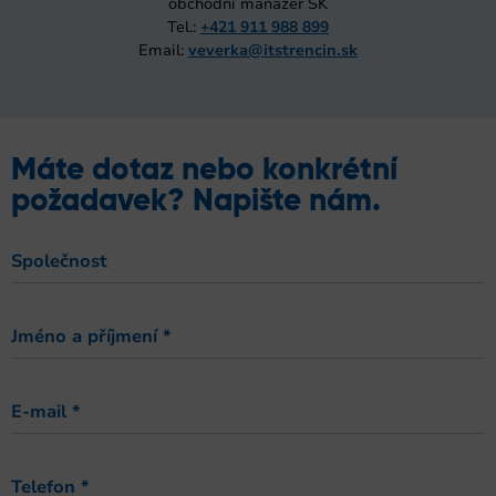
obchodní manažer SK
Tel.:
+421 911 988 899
Email:
veverka@itstrencin.sk
Máte dotaz nebo konkrétní
požadavek? Napište nám.
Společnost
Jméno a příjmení
*
E-mail
*
Telefon
*