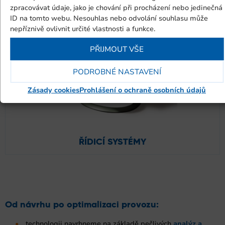
zpracovávat údaje, jako je chování při procházení nebo jedinečná
ID na tomto webu. Nesouhlas nebo odvolání souhlasu může
nepříznivě ovlivnit určité vlastnosti a funkce.
PŘIJMOUT VŠE
PODROBNÉ NASTAVENÍ
Zásady cookies
Prohlášení o ochraně osobních údajů
ŘÍDICÍ SYSTÉMY
Od návrhu po optimalizaci provozu:
technologii navrhneme na základě pečlivých
analýz a