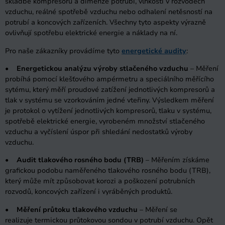
skladbě kompresorů a dimenze potrubí, vlhkosti v rozvodech
vzduchu, reálné spotřebě vzduchu nebo odhalení netěsností na
potrubí a koncových zařízeních. Všechny tyto aspekty výrazně
ovlivňují spotřebu elektrické energie a náklady na ní.
Pro naše zákazníky provádíme tyto
energetické audity
:
•
Energetickou analýzu výroby stlačeného vzduchu
– Měření
probíhá pomocí klešťového ampérmetru a speciálního měřícího
sytému, který měří proudové zatížení jednotlivých kompresorů a
tlak v systému se vzorkováním jedné vteřiny. Výsledkem měření
je protokol o vytížení jednotlivých kompresorů, tlaku v systému,
spotřebě elektrické energie, vyrobeném množství stlačeného
vzduchu a vyčíslení úspor při shledání nedostatků výroby
vzduchu.
•
Audit tlakového rosného bodu (TRB)
– Měřením získáme
grafickou podobu naměřeného tlakového rosného bodu (TRB),
který může mít způsobovat korozi a poškození potrubních
rozvodů, koncových zařízení i vyráběných produktů.
•
Měření průtoku tlakového vzduchu
– Měření se
realizuje termickou průtokovou sondou v potrubí vzduchu. Opět