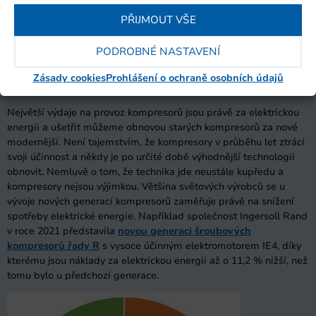
PŘIJMOUT VŠE
PODROBNÉ NASTAVENÍ
Zásady cookies
Prohlášení o ochraně osobních údajů
Energeticky úsporné kompresory
Největší výdaje na provoz kompresorů jsou právě za elektrickou
energii a ušetřit můžeme obnovou starých kompresorů za nové
modernější. Není tajemstvím, že kompresory v průběhu let ztrácí
svoji účinnost a někdy je po určité době výhodnější technologii
obnovit. Nemluvě o tom, že technika jde neustále kupředu a
kompresory nejsou výjimkou. Většina světových výrobců se u
vývoje nových generací kompresorů zaměřuje právě na snížení
spotřeby elektrické energie. Například společnost Ingersoll Rand
v roce 2021 představila
novou generaci šroubových
kompresorů řady R
s vysoce účinným elektromotorem IE4, díky
kterému jsou náklady za elektrickou energii až o 11,2 % nižší, než
tomu bylo u předchozí generace.