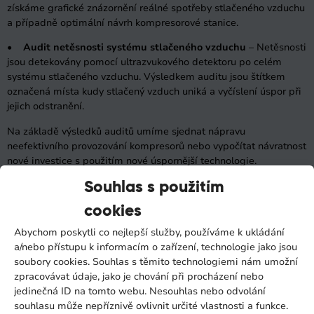
získáme grafické znázornění reálné spotřeby stlačeného vzduchu
a případně optimální návrh kompresorové stanice.
•
Audit netěsnosti systému stlačeného vzduchu
– Netěsnosti
jsou detekovány pomocí ultrazvukového detektoru po celém
systému stlačeného vzduchu. Výsledkem auditu jsou štítkem
označená místa kudy stlačený vzduch uniká a vyčíslení úspor při
jejich odstranění.
Na základě výsledků auditů umíme sjednat nápravu
neefektivního provozování kompresorů nebo vypočítat návratnost
nové investice s použitím nové úspornější technologie.
Souhlas s použitím
cookies
Abychom poskytli co nejlepší služby, používáme k ukládání
a/nebo přístupu k informacím o zařízení, technologie jako jsou
soubory cookies. Souhlas s těmito technologiemi nám umožní
zpracovávat údaje, jako je chování při procházení nebo
jedinečná ID na tomto webu. Nesouhlas nebo odvolání
souhlasu může nepříznivě ovlivnit určité vlastnosti a funkce.