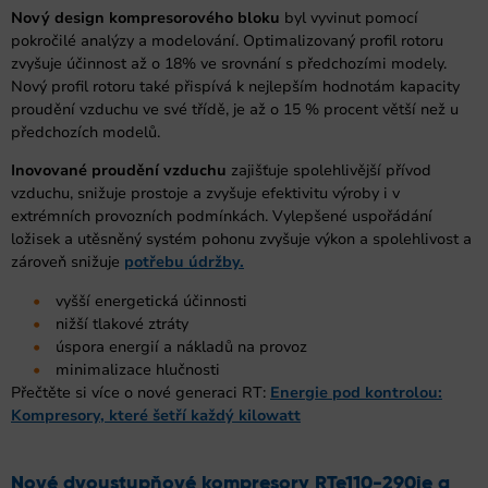
Nový design kompresorového bloku
byl vyvinut pomocí
pokročilé analýzy a modelování. Optimalizovaný profil rotoru
zvyšuje účinnost až o 18% ve srovnání s předchozími modely.
Nový profil rotoru také přispívá k nejlepším hodnotám kapacity
proudění vzduchu ve své třídě, je až o 15 % procent větší než u
předchozích modelů.
Inovované proudění vzduchu
zajišťuje spolehlivější přívod
vzduchu, snižuje prostoje a zvyšuje efektivitu výroby i v
extrémních provozních podmínkách. Vylepšené uspořádání
ložisek a utěsněný systém pohonu zvyšuje výkon a spolehlivost a
zároveň snižuje
potřebu údržby.
vyšší energetická účinnosti
nižší tlakové ztráty
úspora energií a nákladů na provoz
minimalizace hlučnosti
Přečtěte si více o nové generaci RT:
Energie pod kontrolou:
Kompresory, které šetří každý kilowatt
Nové dvoustupňové kompresory
RTe110-290ie a