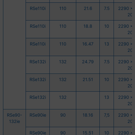
RSe110i
110
21.6
7.5
2290 x 
20
RSe110i
110
18.8
10
2290 x 
20
RSe110i
110
16.47
13
2290 x 
20
RSe132i
132
24.79
7.5
2290 x 
20
RSe132i
132
21.51
10
2290 x 
20
RSe132i
132
13
2290 x 
20
RSe90-
RSe90ie
90
18.16
7,5
2290 x 
132ie
20
RSe90ie
90
15.51
10
2290 x 