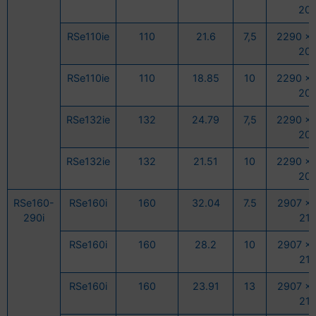
20
RSe110ie
110
21.6
7,5
2290 x 
20
RSe110ie
110
18.85
10
2290 x 
20
RSe132ie
132
24.79
7,5
2290 x 
20
RSe132ie
132
21.51
10
2290 x 
20
RSe160-
RSe160i
160
32.04
7.5
2907 x 
290i
21
RSe160i
160
28.2
10
2907 x 
21
RSe160i
160
23.91
13
2907 x 
21