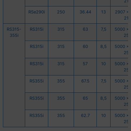
21
RSe290i
250
36.44
13
2907 x 
21
RS315-
RS315i
315
63
7,5
5000 x 
355i
25
RS315i
315
60
8,5
5000 x 
25
RS315i
315
57
10
5000 x 
25
RS355i
355
67.5
7,5
5000 x 
25
RS355i
355
65
8,5
5000 x 
25
RS355i
355
62.7
10
5000 x 
25