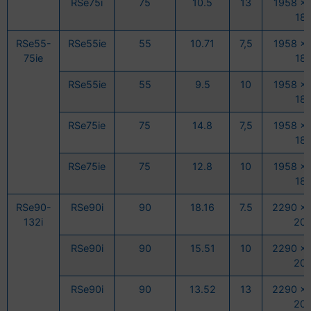
RSe75i
75
10.5
13
1958 x 
18
RSe55-
RSe55ie
55
10.71
7,5
1958 x 
75ie
18
RSe55ie
55
9.5
10
1958 x 
18
RSe75ie
75
14.8
7,5
1958 x 
18
RSe75ie
75
12.8
10
1958 x 
18
RSe90-
RSe90i
90
18.16
7.5
2290 x 
132i
20
RSe90i
90
15.51
10
2290 x 
20
RSe90i
90
13.52
13
2290 x 
20