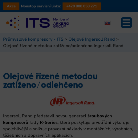
Akce
Nonstop servisní linka:
+420 800 050 271
Průmyslové kompresory - ITS
>
Olejové Ingersoll Rand
>
Olejové řízené metodou zatíženo/odlehčeno Ingersoll Rand
Olejové řízené metodou
zatíženo/odlehčeno
Ingersoll Rand představil novou generaci
šroubových
kompresorů
řady
R-Series
, která poskytuje prvotřídní výkon, je
spolehlivější a snižuje provozní náklady v montážních, výrobních,
těžebních a dopravních aplikacích.