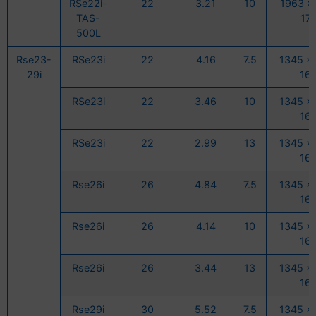
RSe22i-
22
3.21
10
1963 x
TAS-
17
500L
Rse23-
RSe23i
22
4.16
7.5
1345 x
29i
16
RSe23i
22
3.46
10
1345 x
16
RSe23i
22
2.99
13
1345 x
16
Rse26i
26
4.84
7.5
1345 x
16
Rse26i
26
4.14
10
1345 x
16
Rse26i
26
3.44
13
1345 x
16
Rse29i
30
5.52
7.5
1345 x