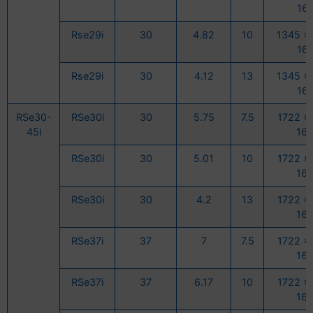
16
Rse29i
30
4.82
10
1345 x
16
Rse29i
30
4.12
13
1345 x
16
RSe30-
RSe30i
30
5.75
7.5
1722 x
45i
16
RSe30i
30
5.01
10
1722 x
16
RSe30i
30
4.2
13
1722 x
16
RSe37i
37
7
7.5
1722 x
16
RSe37i
37
6.17
10
1722 x
16