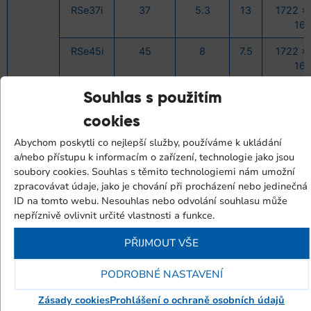
RSe37i
37
5.3
13
1722 x
16
RSe45i
45
8
7.5
1722 x
16
RSe45i
45
7
10
1722 x
Souhlas s použitím
16
cookies
RSe45i
45
6.11
13
1722 x
Abychom poskytli co nejlepší služby, používáme k ukládání
16
a/nebo přístupu k informacím o zařízení, technologie jako jsou
soubory cookies. Souhlas s těmito technologiemi nám umožní
RSe30-
RSe30ie
30
6
7.5
1722 x
zpracovávat údaje, jako je chování při procházení nebo jedinečná
45ie
16
ID na tomto webu. Nesouhlas nebo odvolání souhlasu může
nepříznivě ovlivnit určité vlastnosti a funkce.
RSe30ie
30
5.17
10
1722 x
16
PŘIJMOUT VŠE
RSe37ie
37
7.12
7.5
1722 x
16
PODROBNÉ NASTAVENÍ
RSe37ie
37
6.31
10
1722 x
Zásady cookies
Prohlášení o ochraně osobních údajů