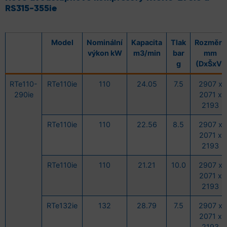
RS315-355ie
Model
Nominální
Kapacita
Tlak
Rozměry
výkon kW
m3/min
bar
mm
g
(DxŠxV)
RTe110-
RTe110ie
110
24.05
7.5
2907 x
290ie
2071 x
2193
RTe110ie
110
22.56
8.5
2907 x
2071 x
2193
RTe110ie
110
21.21
10.0
2907 x
2071 x
2193
RTe132ie
132
28.79
7.5
2907 x
2071 x
2193