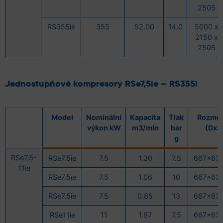
2505
RS355ie
355
52.00
14.0
5000 x
2150 x
2505
Jednostupňové kompresory
RSe7,5ie – RS355i
Model
Nominální
Kapacita
Tlak
Rozmě
výkon kW
m3/min
bar
(DxŠ
g
RSe7.5-
RSe7.5ie
7.5
1.30
7.5
667x63
11ie
RSe7.5ie
7.5
1.06
10
667x63
RSe7.5ie
7.5
0.85
13
667x63
RSe11ie
11
1.87
7.5
667x63