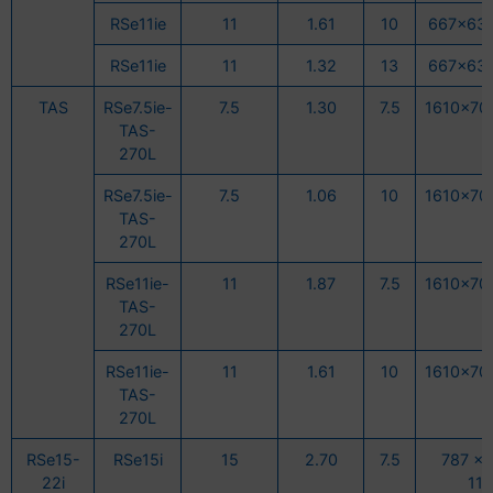
RSe11ie
11
1.61
10
667x63
RSe11ie
11
1.32
13
667x63
TAS
RSe7.5ie-
7.5
1.30
7.5
1610x70
TAS-
270L
RSe7.5ie-
7.5
1.06
10
1610x70
TAS-
270L
RSe11ie-
11
1.87
7.5
1610x70
TAS-
270L
RSe11ie-
11
1.61
10
1610x70
TAS-
270L
RSe15-
RSe15i
15
2.70
7.5
787 x 
22i
11