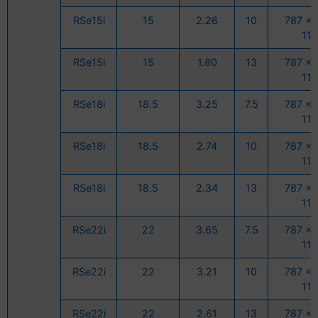
RSe15i
15
2.26
10
787 x 
11
RSe15i
15
1.80
13
787 x 
11
RSe18i
18.5
3.25
7.5
787 x 
11
RSe18i
18.5
2.74
10
787 x 
11
RSe18i
18.5
2.34
13
787 x 
11
RSe22i
22
3.65
7.5
787 x 
11
RSe22i
22
3.21
10
787 x 
11
RSe22i
22
2.61
13
787 x 