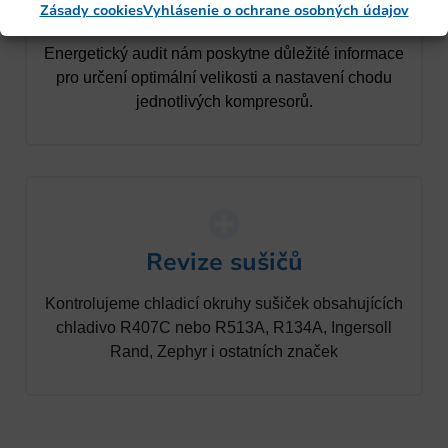
Audity
Zásady cookies
Vyhlásenie o ochrane osobných údajov
Energetický audit nám poskytne důležité informace
pro určení optimální velikosti a nastavení chodu
jednotlivých kompresorů.
Revize sušičů
Kontrolujeme chladicí okruhy sušiček obsahujících
chladivo R407C nebo R513A, R134A, Ingersoll
Rand, Zephyr i ostatních značek