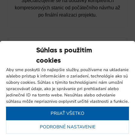
Specializujeme se na dodávky kompletních
kompresorových stanic od počátečního návrhu až
po finální realizaci projektu.
Súhlas s použitím
cookies
Financování
Aby sme poskytli čo najlepšie služby, používame na ukladanie
a/alebo prístup k informáciám o zariadení, technológie ako sú
Navrhneme vám individuální financování s
súbory cookies. Súhlas s týmito technológiami nám umožní
možností odkoupení zařízení, které zohlední
spracovávať údaje, ako je správanie pri prehliadaní alebo
možnosti vaší společnosti.
jedinečné ID na tomto webe. Nesúhlas alebo odvolanie
súhlasu môže nepriaznivo ovplyvniť určité vlastnosti a funkcie.
PRIJAŤ VŠETKO
PODROBNÉ NASTAVENIE