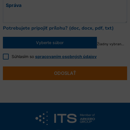
Správa
Potrebujete pripojiť prílohu? (doc, docx, pdf, txt)
Vyberte súbor
Žiadny vybraný súbor
Súhlasím so
spracovaním osobných údajov
ODOSLAŤ