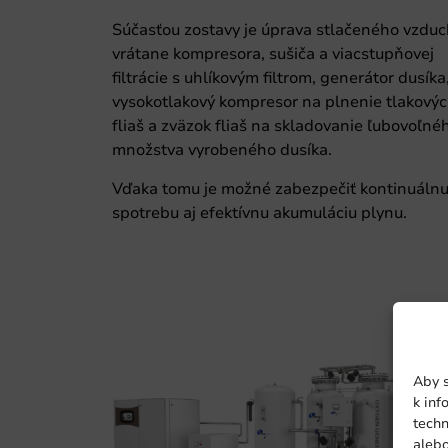
Súčasťou zostavy je úprava stlačeného vzdu
vrátane kompresora, sušiča a viacstupňovej
filtrácie s uhlíkovým filtrom, generátor dusíka
vysokotlakový kompresor na plnenie tlakový
fliaš a zväzok fliaš na skladovanie ľubovoľné
množstva vyrobeného dusíka.
Vďaka tomu je možné zabezpečiť kontinuáln
spotrebu aj efektívnu akumuláciu plynu.
Aby s
k inf
techn
aleb