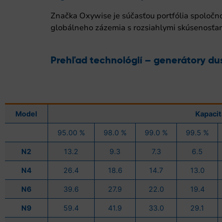
Značka Oxywise je súčasťou portfólia spoločnos
globálneho zázemia s rozsiahlymi skúsenosťami
Prehľad technológií – generátory d
Model
Kapacit
95.00 %
98.0 %
99.0 %
99.5 %
N2
13.2
9.3
7.3
6.5
N4
26.4
18.6
14.7
13.0
N6
39.6
27.9
22.0
19.4
N9
59.4
41.9
33.0
29.1