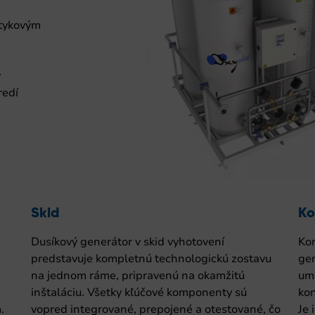
otykovým
y
redí
Skid
Ko
Dusíkový generátor v skid vyhotovení
Ko
predstavuje kompletnú technologickú zostavu
ge
na jednom ráme, pripravenú na okamžitú
um
inštaláciu. Všetky kľúčové komponenty sú
kon
.
vopred integrované, prepojené a otestované, čo
Je 