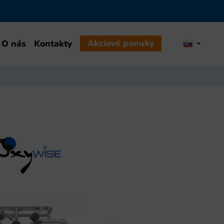
Akciové ponuky
O nás
Kontakty