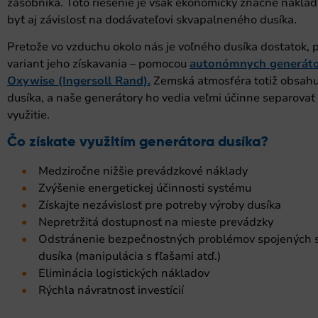
zásobníka. Toto riešenie je však ekonomicky značne nákla
byť aj závislosť na dodávateľovi skvapalneného dusíka.
Pretože vo vzduchu okolo nás je voľného dusíka dostatok, 
variant jeho získavania – pomocou
autonómnych generáto
Oxywise (Ingersoll Rand).
Zemská atmosféra totiž obsahu
dusíka, a naše generátory ho vedia veľmi účinne separovať 
využitie.
Čo získate využitím generátora dusíka?
Medziročne nižšie prevádzkové náklady
Zvýšenie energetickej účinnosti systému
Získajte nezávislosť pre potreby výroby dusíka
Nepretržitá dostupnosť na mieste prevádzky
Odstránenie bezpečnostných problémov spojených 
dusíka (manipulácia s fľašami atď.)
Eliminácia logistických nákladov
Rýchla návratnosť investícií