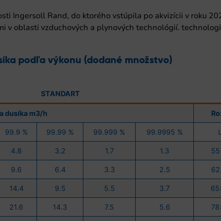
ti Ingersoll Rand, do ktorého vstúpila po akvizícii v roku 2
 v oblasti vzduchových a plynových technológií. technologi
usíka podľa výkonu (dodané množstvo)
STANDART
a dusíka m3/h
Ro
99.9 %
99.99 %
99.999 %
99.9995 %
4.8
3.2
1.7
1.3
55
9.6
6.4
3.3
2.5
62
14.4
9.5
5.5
3.7
65
21.6
14.3
7.5
5.6
78