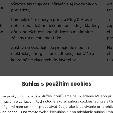
výrazne skracuje čas inštalácie aj uvedenia do
voľ
chu
prevádzky.
tec
,
Kompaktné rozmery a princíp Plug & Play z
Tec
ch
neho robia ideálne riešenie tam, kde je kladený
zap
ho
dôraz na rýchlosť, spoľahlivosť a minimálne
ele
zásahy na mieste montáže.
prv
u
Zostava si vyžaduje iba pripojenie médií a
Na 
elektrickej energie – bez zdĺhavej montáže a
ele
koordinácie viacerých dodávateľov.
rea
Súhlas s použitím cookies
me poskytli čo najlepšie služby, používame na ukladanie a/alebo pr
ormáciám o zariadení, technológie ako sú súbory cookies. Súhlas s t
ológiami nám umožní spracovávať údaje, ako je správanie pri prehli
o jedinečné ID na tomto webe. Nesúhlas alebo odvolanie súhlasu m