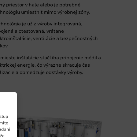
ný priestor v hale alebo je potrebné
hnológiu umiestniť mimo výrobnej zóny.
hnológia je už z výroby integrovaná,
ojená a otestovaná, vrátane
ktroinštalácie, ventilácie a bezpečnostných
kov.
mieste inštalácie stačí iba pripojenie médií a
ktrickej energie, čo výrazne skracuje čas
lizácie a obmedzuje odstávky výroby.
ístup
ýmito
adaní
ôže