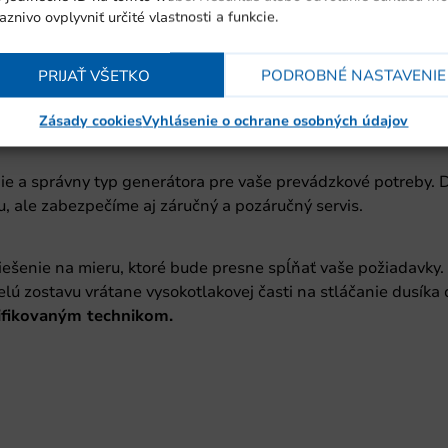
aznivo ovplyvniť určité vlastnosti a funkcie.
PRIJAŤ VŠETKO
PODROBNÉ NASTAVENIE
Zásady cookies
Vyhlásenie o ochrane osobných údajov
nie a správny typ generátora pre vaše prevádzkové potreby. 
 ale zabezpečíme aj záručný a pozáručný servis.
ešenie na mieru, ktoré bude presne spĺňať vaše požiadavky.
ú zostavu vrátane vysokotlakovej časti na stláčanie dusíka 
ifikovaným technikom.