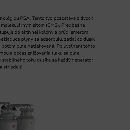
nológiou PSA. Tento typ pozostáva z dvoch
 molekulárnym sitom (CMS). Predbežne
tupuje do aktívnej kolóny a prúdi smerom
nežiaduce plyny sa adsorbujú, zatiaľ čo dusík
e potom plne natlakovaná. Po uvoľnení tohto
vnou a počas znižovania tlaku sa plne
 stabilného toku dusíka sa každý generátor
a striedajú