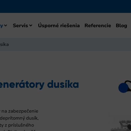
y
Servis
Úsporné riešenia
Referencie
Blog
síka
enerátory dusíka
v na zabezpečenie
adeprítomný dusík,
ty z príslušného