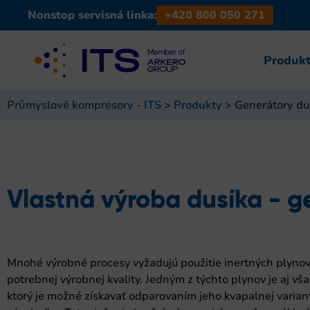
Nonstop servisná linka:
+420 800 050 271
Produkt
Průmyslové kompresory - ITS
>
Produkty
>
Generátory du
Vlastná výroba dusíka - g
Mnohé výrobné procesy vyžadujú použitie inertných plyno
potrebnej výrobnej kvality. Jedným z týchto plynov je aj vš
ktorý je možné získavať odparovaním jeho kvapalnej varian