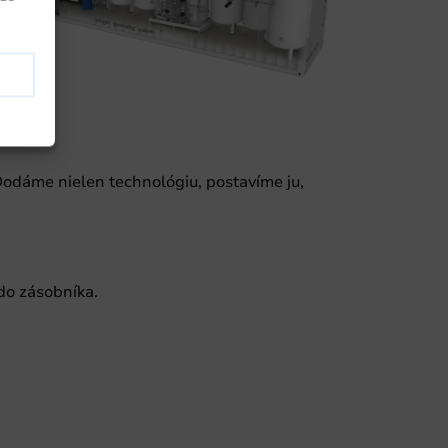
Dodáme nielen technológiu, postavíme ju,
do zásobníka.