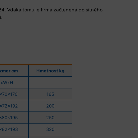
024. Vďaka tomu je firma začlenená do silného
í.
zmer cm
Hmotnosť kg
LxWxH
x70x170
165
x72x192
200
x80x195
250
x82x193
320