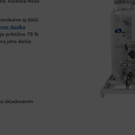
dné. Riziková môže
ponúkame aj ďalší
rov dusíka
je približne 78 %
na jeho ďalšie
so skladovaním