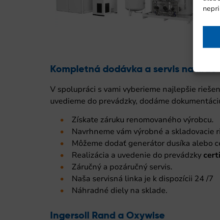
nepri
Kompletná dodávka a servis na kľúč
V spolupráci s vami vyberieme najlepšie rieše
uvedieme do prevádzky, dodáme dokumentáciu,
Získate záruku renomovaného výrobcu.
Navrhneme vám výrobné a skladovacie ri
Môžeme dodať generátor dusíka alebo cel
Realizácia a uvedenie do prevádzky
cert
Záručný a pozáručný servis.
Naša servisná linka je k dispozícii 24 /7
Náhradné diely na sklade.
Ingersoll Rand a Oxywise