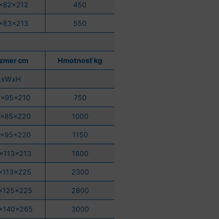
x82x212
450
x83x213
550
zmer cm
Hmotnosť kg
LxWxH
5x95x210
750
0x85x220
1000
5x95x220
1150
x113x213
1800
x113x225
2300
x125x225
2800
x140x265
3000