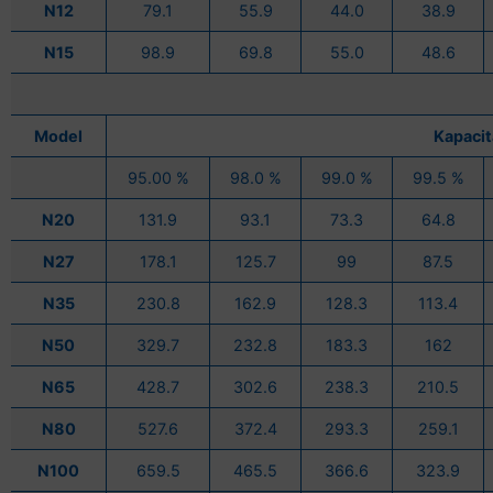
N12
79.1
55.9
44.0
38.9
N15
98.9
69.8
55.0
48.6
Model
Kapacit
95.00 %
98.0 %
99.0 %
99.5 %
N20
131.9
93.1
73.3
64.8
N27
178.1
125.7
99
87.5
N35
230.8
162.9
128.3
113.4
N50
329.7
232.8
183.3
162
N65
428.7
302.6
238.3
210.5
N80
527.6
372.4
293.3
259.1
N100
659.5
465.5
366.6
323.9