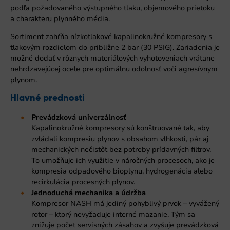
podľa požadovaného výstupného tlaku, objemového prietoku
a charakteru plynného média.
Sortiment zahŕňa nízkotlakové kapalinokružné kompresory s
tlakovým rozdielom do približne 2 bar (30 PSIG). Zariadenia je
možné dodať v rôznych materiálových vyhotoveniach vrátane
nehrdzavejúcej ocele pre optimálnu odolnosť voči agresívnym
plynom.
Hlavné prednosti
Prevádzková univerzálnosť
Kapalinokružné kompresory sú konštruované tak, aby
zvládali kompresiu plynov s obsahom vlhkosti, pár aj
mechanických nečistôt bez potreby prídavných filtrov.
To umožňuje ich využitie v náročných procesoch, ako je
kompresia odpadového bioplynu, hydrogenácia alebo
recirkulácia procesných plynov.
Jednoduchá mechanika a údržba
Kompresor NASH má jediný pohyblivý prvok – vyvážený
rotor – ktorý nevyžaduje interné mazanie. Tým sa
znižuje počet servisných zásahov a zvyšuje prevádzková