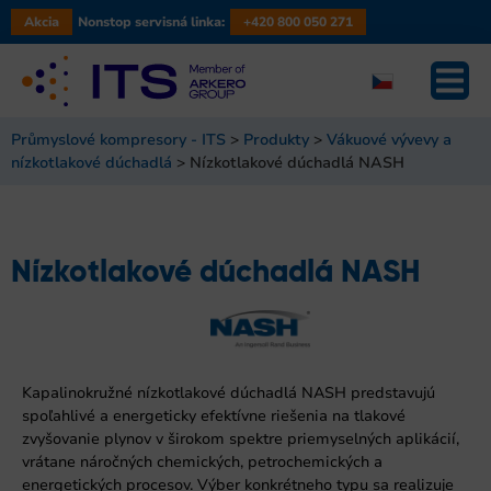
Akcia
Nonstop servisná linka:
+420 800 050 271
Průmyslové kompresory - ITS
>
Produkty
>
Vákuové vývevy a
nízkotlakové dúchadlá
>
Nízkotlakové dúchadlá NASH
Nízkotlakové dúchadlá NASH
Kapalinokružné nízkotlakové dúchadlá NASH predstavujú
spoľahlivé a energeticky efektívne riešenia na tlakové
zvyšovanie plynov v širokom spektre priemyselných aplikácií,
vrátane náročných chemických, petrochemických a
energetických procesov. Výber konkrétneho typu sa realizuje