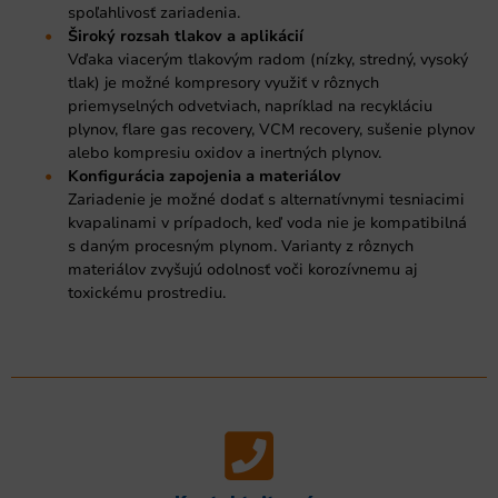
spoľahlivosť zariadenia.
Široký rozsah tlakov a aplikácií
Vďaka viacerým tlakovým radom (nízky, stredný, vysoký
tlak) je možné kompresory využiť v rôznych
priemyselných odvetviach, napríklad na recykláciu
plynov, flare gas recovery, VCM recovery, sušenie plynov
alebo kompresiu oxidov a inertných plynov.
Konfigurácia zapojenia a materiálov
Zariadenie je možné dodať s alternatívnymi tesniacimi
kvapalinami v prípadoch, keď voda nie je kompatibilná
s daným procesným plynom. Varianty z rôznych
materiálov zvyšujú odolnosť voči korozívnemu aj
toxickému prostrediu.