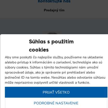
Kontaktujte nás
Predajný tím
Súhlas s použitím
cookies
Aby sme poskytli čo najlepšie služby, používame na ukladanie
a/alebo prístup k informáciám o zariadení, technológie ako sú
Martin Veverka
súbory cookies. Súhlas s týmito technológiami nám umožní
spracovávať údaje, ako je správanie pri prehliadaní alebo
obchodný manažér SK
jedinečné ID na tomto webe. Nesúhlas alebo odvolanie súhlasu
Tel.:
+421 911 988 899
môže nepriaznivo ovplyvniť určité vlastnosti a funkcie.
E-mail:
veverka@itstrencin.sk
PRIJAŤ VŠETKO
PODROBNÉ NASTAVENIE