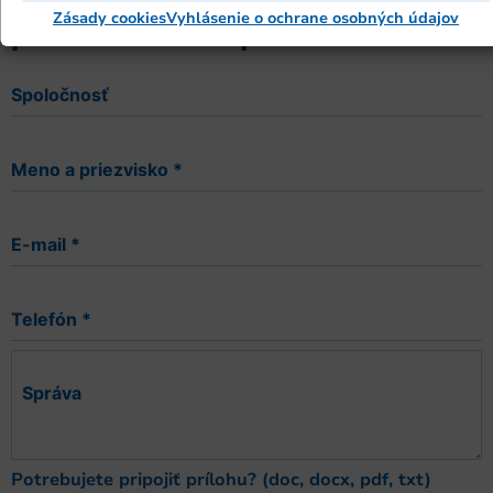
Máte otázku alebo konkrétnu
Zásady cookies
Vyhlásenie o ochrane osobných údajov
požiadavku? Napíšte nám.
Spoločnosť
Meno a priezvisko
*
E-mail
*
Telefón
*
Správa
Potrebujete pripojiť prílohu? (doc, docx, pdf, txt)