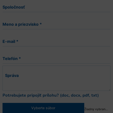
Spoločnosť
Meno a priezvisko
*
E-mail
*
Telefón
*
Správa
Potrebujete pripojiť prílohu? (doc, docx, pdf, txt)
Vyberte súbor
Žiadny vybraný súbor