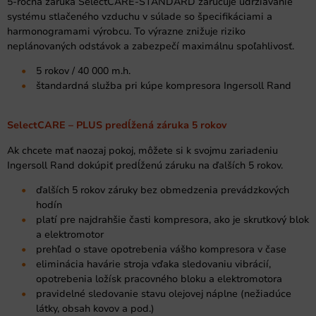
5-ročná záruka SelectCARE-STANDARD zaručuje udržiavanie
systému stlačeného vzduchu v súlade so špecifikáciami a
harmonogramami výrobcu. To výrazne znižuje riziko
neplánovaných odstávok a zabezpečí maximálnu spoľahlivosť.
5 rokov / 40 000 m.h.
štandardná služba pri kúpe kompresora Ingersoll Rand
SelectCARE – PLUS predĺžená záruka 5 rokov
Ak chcete mať naozaj pokoj, môžete si k svojmu zariadeniu
Ingersoll Rand dokúpiť predĺženú záruku na ďalších 5 rokov.
ďalších 5 rokov záruky bez obmedzenia prevádzkových
hodín
platí pre najdrahšie časti kompresora, ako je skrutkový blok
a elektromotor
prehľad o stave opotrebenia vášho kompresora v čase
eliminácia havárie stroja vďaka sledovaniu vibrácií,
opotrebenia ložísk pracovného bloku a elektromotora
pravidelné sledovanie stavu olejovej náplne (nežiadúce
látky, obsah kovov a pod.)