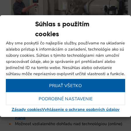
Súhlas s použitím
cookies
Aby sme poskytli čo najlepšie služby, používame na ukladanie
a/alebo prístup k informáciám o zariadení, technológie ako sú
súbory cookies. Súhlas s týmito technológiami nám umožní
spracovávať údaje, ako je správanie pri prehliadaní alebo
jedinečné ID na tomto webe. Nesúhlas alebo odvolanie
Nadštandardné služby
súhlasu môže nepriaznivo ovplyvniť určité vlastnosti a funkcie.
Servisná linka dostupná 24/7
PRIJAŤ VŠETKO
Reakčná doba servisného technika do 24 hodín (alebo
podľa individuálnej zmluvy)
PODROBNÉ NASTAVENIE
Záručné programy AirGold a AirSilver pre technológiu
Zephyr
Zásady cookies
Vyhlásenie o ochrane osobných údajov
Záručný program SelectCare pre technológiu Ingersoll
Rand
Možnosť vzdialeného dohľadu nad technológiou (online)