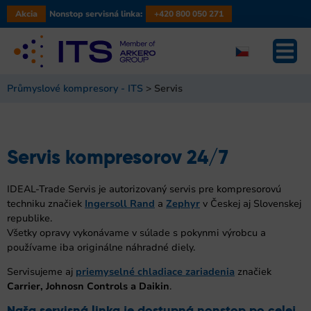
Akcia
Nonstop servisná linka:
+420 800 050 271
Průmyslové kompresory - ITS
>
Servis
Servis kompresorov 24/7
IDEAL-Trade Servis je autorizovaný servis pre kompresorovú
techniku značiek
Ingersoll Rand
a
Zephyr
v Českej aj Slovenskej
republike.
Všetky opravy vykonávame v súlade s pokynmi výrobcu a
používame iba originálne náhradné diely.
Servisujeme aj
priemyselné chladiace zariadenia
značiek
Carrier, Johnosn Controls a Daikin
.
Naša servisná linka je dostupná nonstop po celej