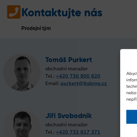
Kontaktujte nás
Prodejní tým
Tomáš Purkert
obchodní manažer
Abych
Tel.:
+420 730 800 820
infor
Email:
purkert@itsbrno.cz
techn
nebo
nepří
Jiří Svobodník
obchodní manažer
Tel.:
+420 733 617 371