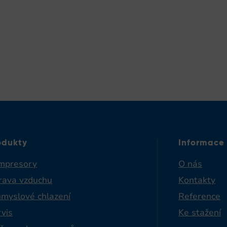
odukty
Informace
mpresory
O nás
rava vzduchu
Kontakty
ůmyslové chlazení
Reference
vis
Ke stažení