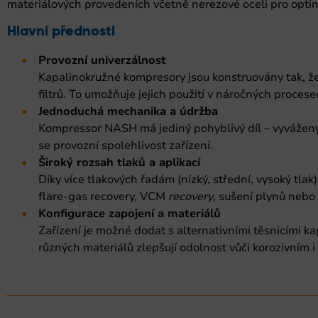
materiálových provedeních včetně nerezové oceli pro opti
Hlavní přednosti
Provozní univerzálnost
Kapalinokružné kompresory jsou konstruovány tak, že
filtrů. To umožňuje jejich použití v náročných proce
Jednoduchá mechanika a údržba
Kompressor NASH má jediný pohyblivý díl – vyvážený r
se provozní spolehlivost zařízení.
Široký rozsah tlaků a aplikací
Díky více tlakových řadám (nízký, střední, vysoký tla
flare-gas recovery, VCM
recovery
, sušení plynů nebo
Konfigurace zapojení a materiálů
Zařízení je možné dodat s alternativními těsnicími 
různých materiálů zlepšují odolnost vůči korozivním i