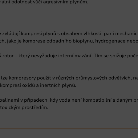
mální odolnost vůči agresivním plynům.
 zvládají kompresi plynů s obsahem vlhkosti, par i mechanic
sech, jako je komprese odpadního bioplynu, hydrogenace nebo
otor – který nevyžaduje interní mazání. Tím se snižuje poče
k) lze kompresory použít v různých průmyslových odvětvích, na
 kompresi oxidů a inertních plynů.
kapalinami v případech, kdy voda není kompatibilní s daným 
 toxickým prostředím.