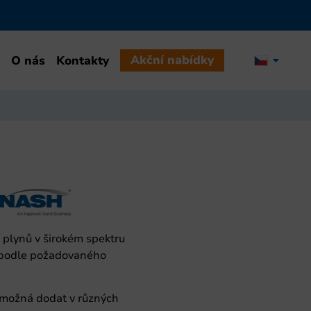
Akční nabídky
O nás
Kontakty
 plynů v širokém spektru
í podle požadovaného
e možná dodat v různých