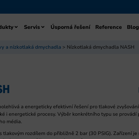
dukty
Servis
Úsporná řešení
Reference
Blog
y a nízkotlaká dmychadla
>
Nízkotlaká dmychadla NASH
SH
ehlivá a energeticky efektivní řešení pro tlakové zvyšování
ké i energetické procesy. Výběr konkrétního typu se provád
ého média.
 tlakovým rozdílem do přibližně 2 bar (30 PSIG). Zařízení j