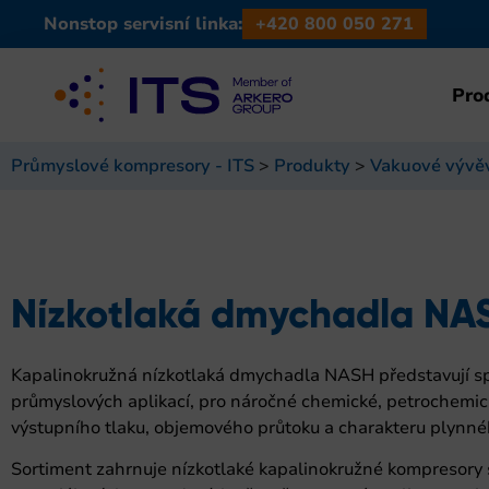
Nonstop servisní linka:
+420 800 050 271
Pro
Průmyslové kompresory - ITS
>
Produkty
>
Vakuové vývěv
Nízkotlaká dmychadla NA
Kapalinokružná nízkotlaká dmychadla NASH představují spol
průmyslových aplikací, pro náročné chemické, petrochemic
výstupního tlaku, objemového průtoku a charakteru plynn
Sortiment zahrnuje nízkotlaké kapalinokružné kompresory s