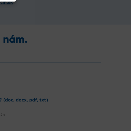
cin.sk
e nám.
? (doc, docx, pdf, txt)
rán