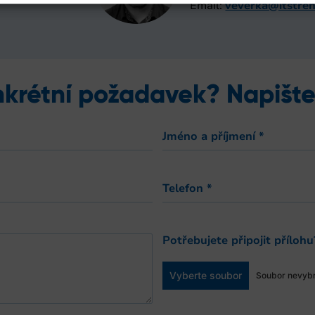
Email:
veverka@itstren
krétní požadavek? Napišt
Jméno a příjmení
*
Telefon
*
Potřebujete připojit přílohu
Vyberte soubor
Soubor nevyb