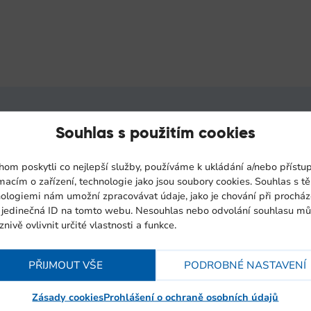
Souhlas s použitím cookies
Jan Hanáček
obchodní manažer
om poskytli co nejlepší služby, používáme k ukládání a/nebo přístu
Tel.:
+420 739 002 16
macím o zařízení, technologie jako jsou soubory cookies. Souhlas s t
Email:
hanacek@itsbrn
ologiemi nám umožní zpracovávat údaje, jako je chování při procház
 jedinečná ID na tomto webu. Nesouhlas nebo odvolání souhlasu m
znivě ovlivnit určité vlastnosti a funkce.
Martin Veverka
PŘIJMOUT VŠE
PODROBNÉ NASTAVENÍ
obchodní manažer SK
Zásady cookies
Prohlášení o ochraně osobních údajů
Tel.:
+421 911 988 89