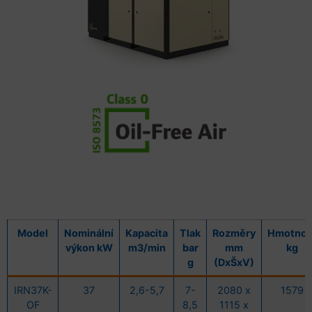
Model
Nominální
Kapacita
Tlak
Rozměry
Hmotnos
výkon kW
m3/min
bar
mm
kg
g
(DxŠxV)
IRN37K-
37
2,6-5,7
7-
2080 x
1579
OF
8,5
1115 x