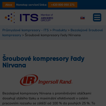
Akce
Nonstop servisní linka:
+420 800 050 271
Průmyslové kompresory - ITS
>
Produkty
>
Bezolejové šroubové
kompresory
>
Šroubové kompresory řady Nirvana
Šroubové kompresory řady
Nirvana
Bezolejové kompresory Nirvana s proměnlivými otáčkami
dosahují stálého tlaku a maximální efektivnosti v celém
pracovním rozsahu se zátěží od 100 % do pouhých 25 %. To