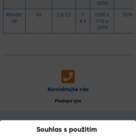
2070
IRN45K-
45
2,6-7,2
7-
2080 x
1579
OF
8,5
1115 x
2070
Kontaktujte nás
Prodejní tým
Souhlas s použitím