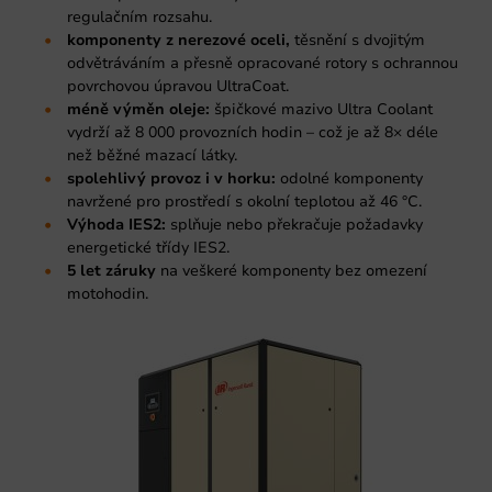
regulačním rozsahu.
komponenty z nerezové oceli,
těsnění s dvojitým
odvětráváním a přesně opracované rotory s ochrannou
povrchovou úpravou UltraCoat.
méně výměn oleje:
špičkové mazivo Ultra Coolant
vydrží až 8 000 provozních hodin – což je až 8× déle
než běžné mazací látky.
spolehlivý provoz i v horku:
odolné komponenty
navržené pro prostředí s okolní teplotou až 46 °C.
Výhoda IES2:
splňuje nebo překračuje požadavky
energetické třídy IES2.
5 let záruky
na veškeré komponenty bez omezení
motohodin.