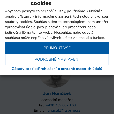
cookies
Abychom poskytli co nejlepší služby, používáme k ukládání
a/nebo přístupu k informacím o zařízení, technologie jako jsou
soubory cookies. Souhlas s těmito technologiemi nám umožní
zpracovávat údaje, jako je chování při procházení nebo
Tomáš Purkert
jedinečná ID na tomto webu. Nesouhlas nebo odvolání
obchodní manažer
souhlasu může nepříznivě ovlivnit určité vlastnosti a funkce.
Tel.:
+420 730 800 820
Email:
purkert@itsbrno.cz
PŘIJMOUT VŠE
PODROBNÉ NASTAVENÍ
Zásady cookies
Prohlášení o ochraně osobních údajů
Jan Hanáček
obchodní manažer
Tel.:
+420 739 002 168
Email:
hanacek@itsbrno.cz