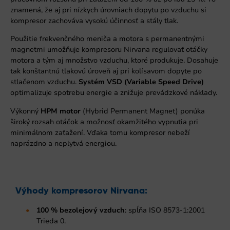
znamená, že aj pri nízkych úrovniach dopytu po vzduchu si
kompresor zachováva vysokú účinnosť a stály tlak.
Použitie frekvenčného meniča a motora s permanentnými
magnetmi umožňuje kompresoru Nirvana regulovať otáčky
motora a tým aj množstvo vzduchu, ktoré produkuje. Dosahuje
tak konštantnú tlakovú úroveň aj pri kolísavom dopyte po
stlačenom vzduchu.
Systém VSD (Variable Speed Drive)
optimalizuje spotrebu energie a znižuje prevádzkové náklady.
Výkonný
HPM motor
(Hybrid Permanent Magnet) ponúka
široký rozsah otáčok a možnosť okamžitého vypnutia pri
minimálnom zaťažení. Vďaka tomu kompresor nebeží
naprázdno a neplytvá energiou.
Výhody kompresorov Nirvana:
100 % bezolejový vzduch
: spĺňa ISO 8573-1:2001
Trieda 0.