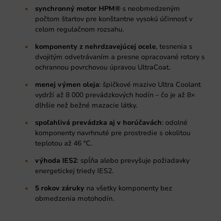
synchronný motor HPM®
s neobmedzeným
počtom štartov pre konštantne vysokú účinnosť v
celom regulačnom rozsahu.
komponenty z nehrdzavejúcej ocele
, tesnenia s
dvojitým odvetrávaním a presne opracované rotory s
ochrannou povrchovou úpravou UltraCoat.
menej výmen oleja
: špičkové mazivo Ultra Coolant
vydrží až 8 000 prevádzkových hodín – čo je až 8×
dlhšie než bežné mazacie látky.
spoľahlivá prevádzka aj v horúčavách
: odolné
komponenty navrhnuté pre prostredie s okolitou
teplotou až 46 °C.
výhoda IES2
: spĺňa alebo prevyšuje požiadavky
energetickej triedy IES2.
5 rokov záruky
na všetky komponenty bez
obmedzenia motohodín.