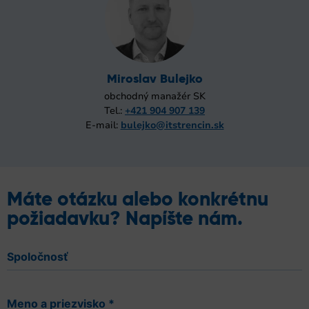
Miroslav Bulejko
obchodný manažér SK
Tel.:
+421 904 907 139
E-mail:
bulejko@itstrencin.sk
Máte otázku alebo konkrétnu
požiadavku? Napíšte nám.
Spoločnosť
Meno a priezvisko
*