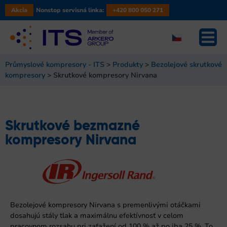
Akcia
Nonstop servisná linka:
+420 800 050 271
Průmyslové kompresory - ITS
>
Produkty
>
Bezolejové skrutkové
kompresory
>
Skrutkové kompresory Nirvana
Skrutkové bezmazné
kompresory Nirvana
Bezolejové kompresory Nirvana s premenlivými otáčkami
dosahujú stály tlak a maximálnu efektívnosť v celom
pracovnom rozsahu pri zaťažení od 100 % až po iba 25 %. To