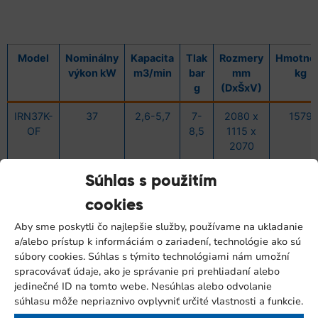
Model
Nominálny
Kapacita
Tlak
Rozmery
Hmotno
výkon kW
m3/min
bar
mm
kg
g
(DxŠxV)
IRN37K-
37
2,6-5,7
7-
2080 x
1579
OF
8,5
1115 x
2070
IRN45K-
45
2,6-7,2
7-
2080 x
1579
Súhlas s použitím
OF
8,5
1115 x
2070
cookies
Aby sme poskytli čo najlepšie služby, používame na ukladanie
a/alebo prístup k informáciám o zariadení, technológie ako sú
súbory cookies. Súhlas s týmito technológiami nám umožní
spracovávať údaje, ako je správanie pri prehliadaní alebo
jedinečné ID na tomto webe. Nesúhlas alebo odvolanie
súhlasu môže nepriaznivo ovplyvniť určité vlastnosti a funkcie.