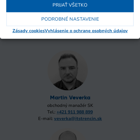
PRIJAŤ VŠETKO
Kontaktujte nás
PODROBNÉ NASTAVENIE
Predajný tím
Zásady cookies
Vyhlásenie o ochrane osobných údajov
Martin Veverka
obchodný manažér SK
Tel.:
+421 911 988 899
E-mail:
veverka@itstrencin.sk