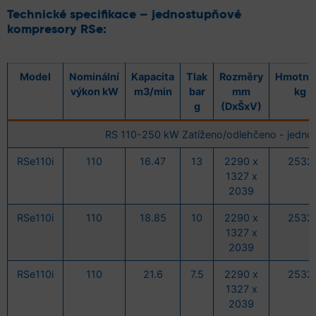
Technické specifikace – jednostupňové
kompresory RSe:
Model
Nominální
Kapacita
Tlak
Rozměry
Hmotno
výkon kW
m3/min
bar
mm
kg
g
(DxŠxV)
RS 110-250 kW Zatíženo/odlehčeno - jedno
RSe110i
110
16.47
13
2290 x
2532
1327 x
2039
RSe110i
110
18.85
10
2290 x
2532
1327 x
2039
RSe110i
110
21.6
7.5
2290 x
2532
1327 x
2039