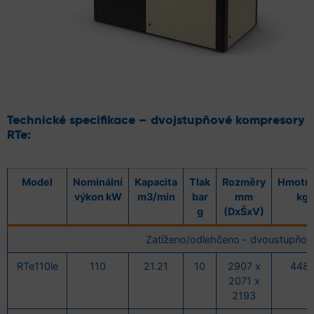
Technické specifikace – dvojstupňové kompresory
RTe:
Model
Nominální
Kapacita
Tlak
Rozměry
Hmotn
výkon kW
m3/min
bar
mm
kg
g
(DxŠxV)
Zatíženo/odlehčeno - dvoustupňov
RTe110ie
110
21.21
10
2907 x
448
2071 x
2193