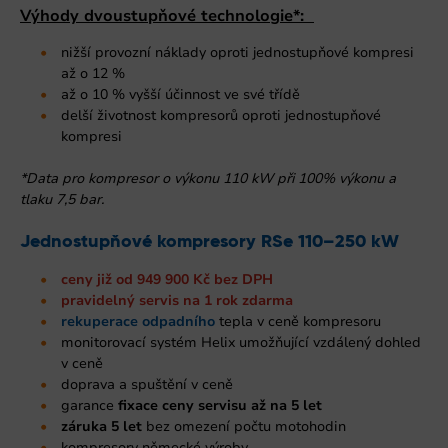
Výhody dvoustupňové technologie*:
nižší provozní náklady oproti jednostupňové kompresi
až o 12 %
až o 10 % vyšší účinnost ve své třídě
delší životnost kompresorů oproti jednostupňové
kompresi
*Data pro kompresor o výkonu 110 kW při 100% výkonu a
tlaku 7,5 bar.
Jednostupňové kompresory RSe 110–250 kW
ceny již od 949 900 Kč bez DPH
pravidelný servis na 1 rok zdarma
rekuperace odpadního
tepla v ceně kompresoru
monitorovací systém Helix umožňující vzdálený dohled
v ceně
doprava a spuštění v ceně
garance
fixace ceny servisu až na 5 let
záruka 5 let
bez omezení počtu motohodin
kompresory německé výroby