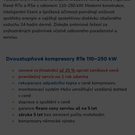
Rand RTe a RSe s výkonem 110–250 kW. Moderní konstrukce,
inteligentní řízení a špičková účinnost pomáhají snižovat
spotřebu energie a zajišťují spolehlivou dodávku stlačeného
vzduchu 24 hodin denně. Získejte prémiové řešení za
zvýhodněných podmínek včetně odborného poradenství a
servisu.
Dvoustupňové kompresory RTe 110–250 kW
cenové zvýhodnění
až 25 %
oproti ceníkové ceně
pravidelný servis na 1 rok zdarma
rekuperace odpadního tepla
v ceně kompresoru
monitorovací systém Helix umožňující vzdálený dohled
v ceně
doprava a spuštění v ceně
garance
fixace ceny servisu až na 5 let
záruka 5 let
bez omezení počtu motohodin
kompresory německé výroby