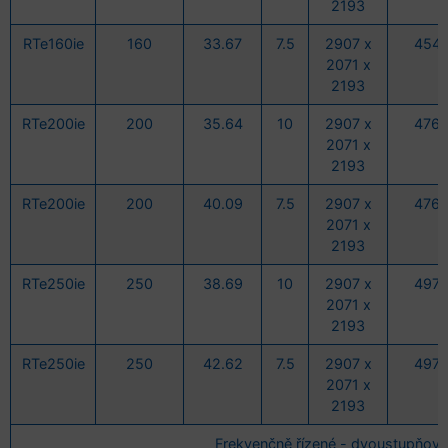
2193
RTe160ie
160
33.67
7.5
2907 x
454
2071 x
2193
RTe200ie
200
35.64
10
2907 x
476
2071 x
2193
RTe200ie
200
40.09
7.5
2907 x
476
2071 x
2193
RTe250ie
250
38.69
10
2907 x
497
2071 x
2193
RTe250ie
250
42.62
7.5
2907 x
497
2071 x
2193
Frekvenčně řízené - dvoustupňové