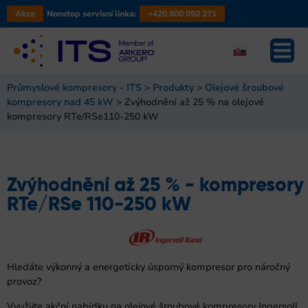
Akce
Nonstop servisní linka:
+420 800 050 271
Průmyslové kompresory - ITS
>
Produkty
>
Olejové šroubové
kompresory nad 45 kW
>
Zvýhodnění až 25 % na olejové
kompresory RTe/RSe110-250 kW
Zvýhodnění až 25 % - kompresory
RTe/RSe 110-250 kW
Hledáte výkonný a energeticky úsporný kompresor pro náročný
provoz?
Využijte akční nabídku na olejové šroubové kompresory Ingersoll