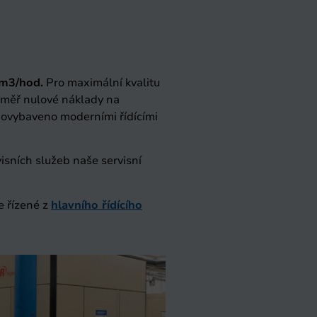
 m3/hod.
Pro maximální kvalitu
éměř nulové náklady na
dovybaveno moderními řídícími
isních služeb naše servisní
e řízené z
hlavního řídícího