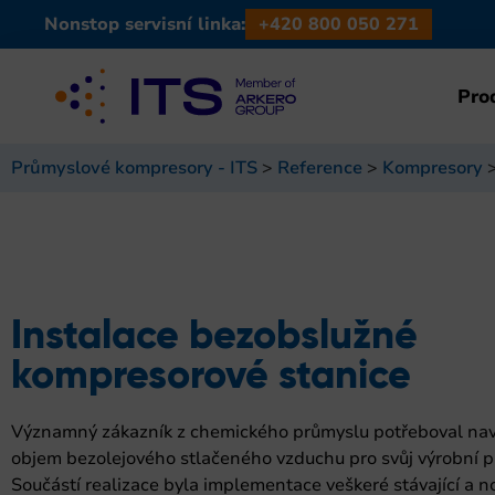
Nonstop servisní linka:
+420 800 050 271
Pro
Průmyslové kompresory - ITS
>
Reference
>
Kompresory
Instalace bezobslužné
kompresorové stanice
Významný zákazník z chemického průmyslu potřeboval nav
objem bezolejového stlačeného vzduchu pro svůj výrobní p
Součástí realizace byla implementace veškeré stávající a n