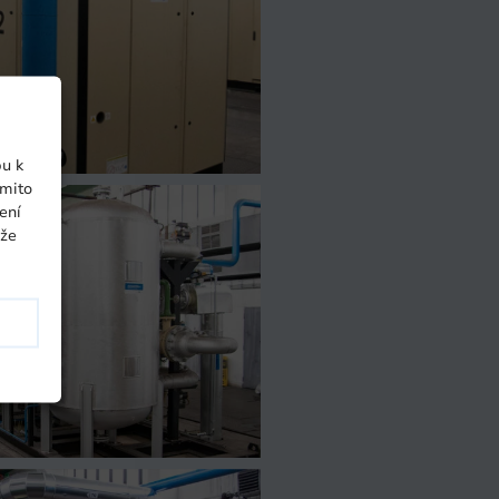
pu k
ěmito
ení
ůže