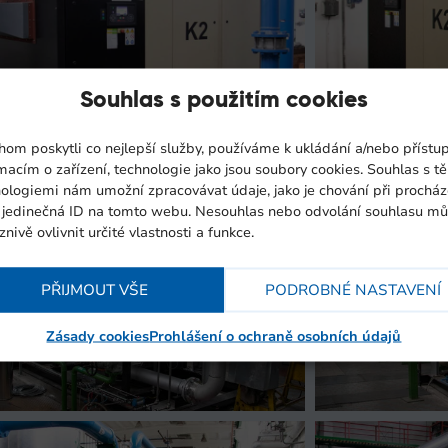
Souhlas s použitím cookies
om poskytli co nejlepší služby, používáme k ukládání a/nebo přístu
macím o zařízení, technologie jako jsou soubory cookies. Souhlas s t
ologiemi nám umožní zpracovávat údaje, jako je chování při procház
 jedinečná ID na tomto webu. Nesouhlas nebo odvolání souhlasu m
znivě ovlivnit určité vlastnosti a funkce.
PŘIJMOUT VŠE
PODROBNÉ NASTAVENÍ
Zásady cookies
Prohlášení o ochraně osobních údajů