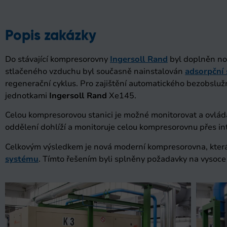
Popis zakázky
Do stávající kompresorovny
Ingersoll Rand
byl doplněn no
stlačeného vzduchu byl současně nainstalován
adsorpční 
regenerační cyklus. Pro zajištění automatického bezobslu
jednotkami
Ingersoll Rand
Xe145.
Celou kompresorovou stanici je možné monitorovat a ovládat
oddělení dohlíží a monitoruje celou kompresorovnu přes in
Celkovým výsledkem je nová moderní kompresorovna, která p
systému
. Tímto řešením byli splněny požadavky na vysoce