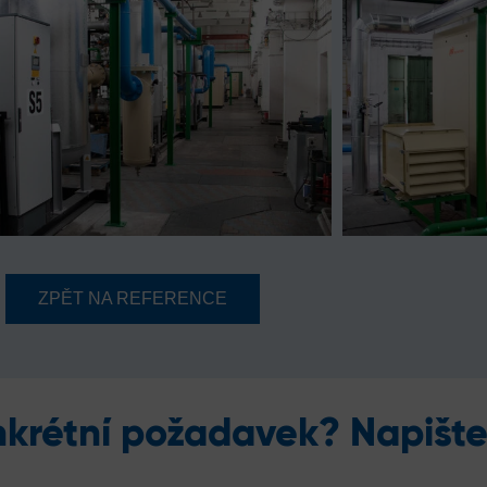
ZPĚT NA REFERENCE
krétní požadavek? Napišt