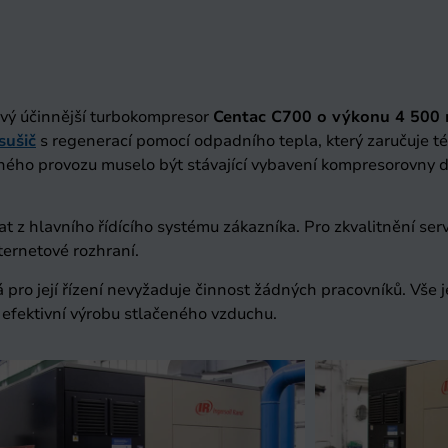
vý účinnější turbokompresor
Centac C700 o výkonu 4 500
sušič
s regenerací pomocí odpadního tepla, který zaručuje t
žného provozu muselo být stávající vybavení kompresorovny 
 z hlavního řídícího systému zákazníka. Pro zkvalitnění serv
ternetové rozhraní.
ro její řízení nevyžaduje činnost žádných pracovníků. Vše j
 efektivní výrobu stlačeného vzduchu.