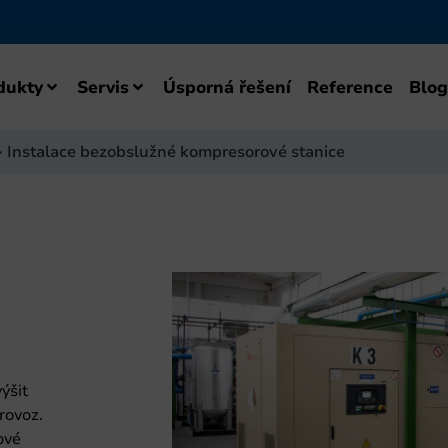
dukty
Servis
Úsporná řešení
Reference
Blog
>
Instalace bezobslužné kompresorové stanice
ýšit
rovoz.
ové