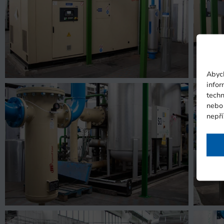
Abych
infor
techn
nebo
nepří