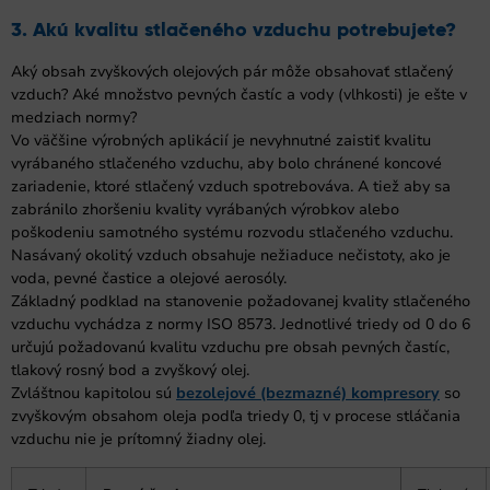
3. Akú kvalitu stlačeného vzduchu potrebujete?
Aký obsah zvyškových olejových pár môže obsahovať stlačený
vzduch? Aké množstvo pevných častíc a vody (vlhkosti) je ešte v
medziach normy?
Vo väčšine výrobných aplikácií je nevyhnutné zaistiť kvalitu
vyrábaného stlačeného vzduchu, aby bolo chránené koncové
zariadenie, ktoré stlačený vzduch spotrebováva. A tiež aby sa
zabránilo zhoršeniu kvality vyrábaných výrobkov alebo
poškodeniu samotného systému rozvodu stlačeného vzduchu.
Nasávaný okolitý vzduch obsahuje nežiaduce nečistoty, ako je
voda, pevné častice a olejové aerosóly.
Základný podklad na stanovenie požadovanej kvality stlačeného
vzduchu vychádza z normy ISO 8573. Jednotlivé triedy od 0 do 6
určujú požadovanú kvalitu vzduchu pre obsah pevných častíc,
tlakový rosný bod a zvyškový olej.
Zvláštnou kapitolou sú
bezolejové (bezmazné) kompresory
so
zvyškovým obsahom oleja podľa triedy 0, tj v procese stláčania
vzduchu nie je prítomný žiadny olej.