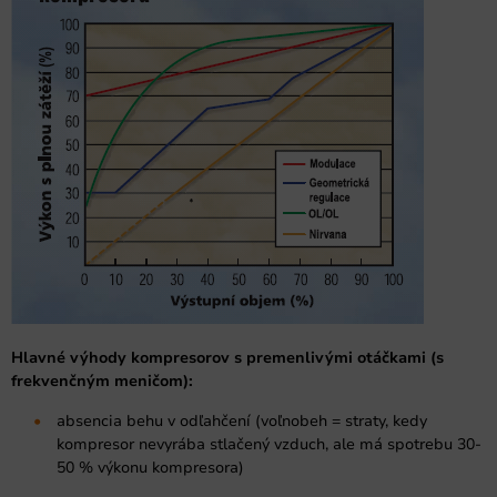
Hlavné výhody kompresorov s premenlivými otáčkami (s
frekvenčným meničom):
absencia behu v odľahčení (voľnobeh = straty, kedy
kompresor nevyrába stlačený vzduch, ale má spotrebu 30-
50 % výkonu kompresora)