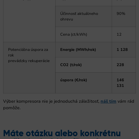
Účinnosť aktuálneho
90%
ohrevu
Cena (ct/kWh)
12
Potenciálna úspora za
Energie (MWh/rok)
1 128
rok
prevádzky rekuperácie
CO2 (t/rok)
228
úspora (€/rok)
146
131
Výber kompresora nie je jednoduchá záležitosť,
náš tím
vám rád
pomôže.
Máte otázku alebo konkrétnu