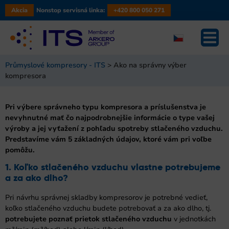
Akcia
Nonstop servisná linka:
+420 800 050 271
Průmyslové kompresory - ITS
>
Ako na správny výber
kompresora
Pri výbere správneho typu kompresora a príslušenstva je
nevyhnutné mať čo najpodrobnejšie informácie o type vašej
výroby a jej vyťažení z pohľadu spotreby stlačeného vzduchu.
Predstavíme vám 5 základných údajov, ktoré vám pri voľbe
pomôžu.
1. Koľko stlačeného vzduchu vlastne potrebujeme
a za ako dlho?
Pri návrhu správnej skladby kompresorov je potrebné vedieť,
koľko stlačeného vzduchu budete potrebovať a za ako dlho, tj.
potrebujete poznať prietok stlačeného vzduchu
v jednotkách