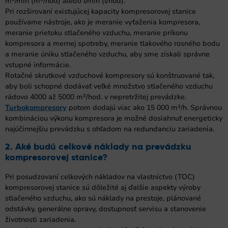
m³/min (m³/hod) alebo l/min (l/hod).
Pri rozširovaní existujúcej kapacity kompresorovej stanice
používame nástroje, ako je meranie vyťaženia kompresora,
meranie prietoku stlačeného vzduchu, meranie príkonu
kompresora a mernej spotreby, meranie tlakového rosného bodu
a meranie úniku stlačeného vzduchu, aby sme získali správne
vstupné informácie.
Rotačné skrutkové vzduchové kompresory sú konštruované tak,
aby boli schopné dodávať veľké množstvo stlačeného vzduchu
rádovo 4000 až 5000 m³/hod. v nepretržitej prevádzke.
Turbokompresory
potom dodajú viac ako 15 000 m³/h. Správnou
kombináciou výkonu kompresora je možné dosiahnuť energeticky
najúčinnejšiu prevádzku s ohľadom na redundanciu zariadenia.
2. Aké budú celkové náklady na prevádzku
kompresorovej stanice?
Pri posudzovaní celkových nákladov na vlastníctvo (TOC)
kompresorovej stanice sú dôležité aj ďalšie aspekty výroby
stlačeného vzduchu, ako sú náklady na prestoje, plánované
odstávky, generálne opravy, dostupnosť servisu a stanovenie
životnosti zariadenia.