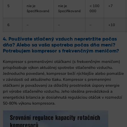
5
nie je
nie je
< 100
+7
špecifikované
špecifikované
000
6
–
–
–
+10
4. Používate stlačený vzduch nepretržite počas
dňa? Alebo sa vaša spotreba počas dňa mení?
Potrebujem kompresor s frekvenčným meničom?
Kompresor s premenlivými otáčkami (s frekvenčným meničom)
prispôsobuje výkon aktuálnej spotrebe stlačeného vzduchu.
Jednoducho povedané, kompresor beží rýchlejšie alebo pomalšie
v závislosti od aktuálneho tlaku. Kompresor s premennými
otáčkami je považovaný za dôležitý prostriedok úspory energie
pri výrobe stlačeného vzduchu. Jeho ideálna prevádzková a
energetická bilancia je dosiahnutá reguláciou otáčok v rozmedzí
50-80% výkonu kompresora.