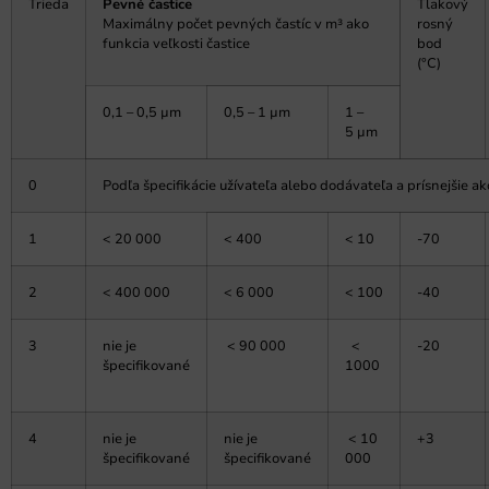
Trieda
Pevné častice
Tlakový
Maximálny počet pevných častíc v m³ ako
rosný
funkcia veľkosti častice
bod
(°C)
0,1 – 0,5 µm
0,5 – 1 µm
1 –
5 µm
0
Podľa špecifikácie užívateľa alebo dodávateľa a prísnejšie ako
1
< 20 000
< 400
< 10
-70
2
< 400 000
< 6 000
< 100
-40
3
nie je
< 90 000
<
-20
špecifikované
1000
4
nie je
nie je
< 10
+3
špecifikované
špecifikované
000