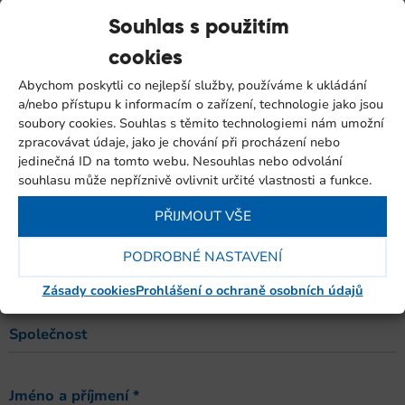
Souhlas s použitím
cookies
Abychom poskytli co nejlepší služby, používáme k ukládání
a/nebo přístupu k informacím o zařízení, technologie jako jsou
Pro našeho klienta jsme implementovali pokročilý
soubory cookies. Souhlas s těmito technologiemi nám umožní
kompresor Ingersoll Rand s integrací systému HELIX,
zpracovávat údaje, jako je chování při procházení nebo
který zajišťuje efektivní provoz a dlouhodobou
jedinečná ID na tomto webu. Nesouhlas nebo odvolání
životnost. Naše řešení přináší bezkonkurenční 5-letou
souhlasu může nepříznivě ovlivnit určité vlastnosti a funkce.
záruku a optimalizaci výrobních procesů.
PŘIJMOUT VŠE
Máte dotaz nebo konkrétní
PODROBNÉ NASTAVENÍ
požadavek? Napište nám.
Zásady cookies
Prohlášení o ochraně osobních údajů
Společnost
Jméno a příjmení
*