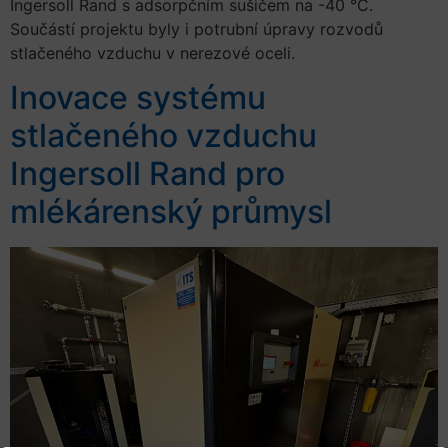
Ingersoll Rand s adsorpčním sušičem na -40 °C.
Součástí projektu byly i potrubní úpravy rozvodů
stlačeného vzduchu v nerezové oceli.
Inovace systému
stlačeného vzduchu
Ingersoll Rand pro
mlékárenský průmysl