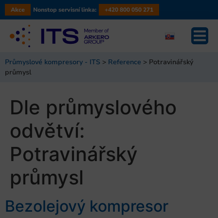
Akce
Nonstop servisní linka:
+420 800 050 271
Průmyslové kompresory - ITS
>
Reference
>
Potravinářský
průmysl
Dle průmyslového
odvětví:
Potravinářský
průmysl
Bezolejový kompresor