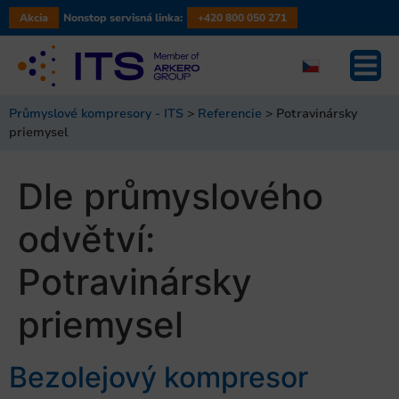
Akcia
Nonstop servisná linka:
+420 800 050 271
Průmyslové kompresory - ITS
>
Referencie
>
Potravinársky
priemysel
Dle průmyslového
odvětví:
Potravinársky
priemysel
Bezolejový kompresor