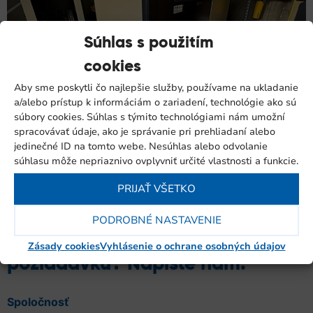
Súhlas s použitím
cookies
Aby sme poskytli čo najlepšie služby, používame na ukladanie
a/alebo prístup k informáciám o zariadení, technológie ako sú
súbory cookies. Súhlas s týmito technológiami nám umožní
Pre nášho klienta sme implementovali moderný
spracovávať údaje, ako je správanie pri prehliadaní alebo
kompresor Ingersoll Rand s integráciou systému HELIX,
jedinečné ID na tomto webe. Nesúhlas alebo odvolanie
aby sme zabezpečili efektívnu prevádzku a dlhodobú
súhlasu môže nepriaznivo ovplyvniť určité vlastnosti a funkcie.
životnosť. Naše riešenie poskytuje bezkonkurenčnú 5-
PRIJAŤ VŠETKO
ročnú záruku a optimalizované výrobné procesy.
PODROBNÉ NASTAVENIE
Máte otázku alebo konkrétnu
Zásady cookies
Vyhlásenie o ochrane osobných údajov
požiadavku? Napíšte nám.
Spoločnosť