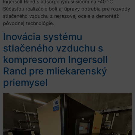
Ingersoll Rand s adsorpčným sušičom na -40 °C.
Súčasťou realizácie boli aj úpravy potrubia pre rozvody
stlačeného vzduchu z nerezovej ocele a demontáž
pôvodnej technológie.
Inovácia systému
stlačeného vzduchu s
kompresorom Ingersoll
Rand pre mliekarenský
priemysel