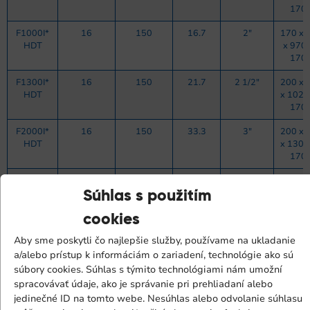
170
F1000I*
16
150
16.7
2″
170 x 
HDT
x 970 
170
F1300I*
16
150
21.7
2 1/2″
200 x 
HDT
x 1020
170
F2000I*
16
150
33.3
3″
200 x 
HDT
x 1300
170
F2700I*
16
150
45
3″
200 x 
HDT
x 1300
Súhlas s použitím
170
cookies
F2800I*
16
150
46.7
DN 100
485 x
Aby sme poskytli čo najlepšie služby, používame na ukladanie
HDT
255 x
a/alebo prístup k informáciám o zariadení, technológie ako sú
1400 
780
súbory cookies. Súhlas s týmito technológiami nám umožní
spracovávať údaje, ako je správanie pri prehliadaní alebo
F4200I*
16
150
70
DN 125
630 x
jedinečné ID na tomto webe. Nesúhlas alebo odvolanie súhlasu
HDT
280 x