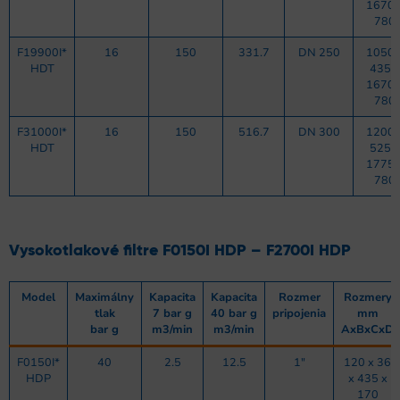
1670 
780
F19900I*
16
150
331.7
DN 250
1050 
HDT
435 x
1670 
780
F31000I*
16
150
516.7
DN 300
1200 
HDT
525 x
1775 
780
Vysokotlakové filtre F0150I HDP – F2700I HDP
Model
Maximálny
Kapacita
Kapacita
Rozmer
Rozmery
tlak
7 bar g
40 bar g
pripojenia
mm
bar g
m3/min
m3/min
AxBxCxD
F0150I*
40
2.5
12.5
1″
120 x 36
HDP
x 435 x
170