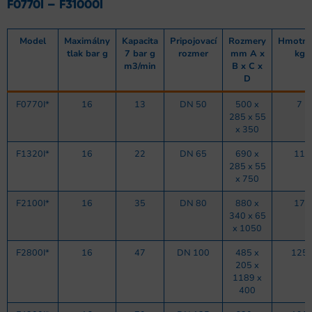
F0770I – F31000I
Model
Maximálny
Kapacita
Pripojovací
Rozmery
Hmotno
tlak bar g
7 bar g
rozmer
mm A x
kg
m3/min
B x C x
D
F0770I*
16
13
DN 50
500 x
7
285 x 55
x 350
F1320I*
16
22
DN 65
690 x
11
285 x 55
x 750
F2100I*
16
35
DN 80
880 x
17
340 x 65
x 1050
F2800I*
16
47
DN 100
485 x
125
205 x
1189 x
400