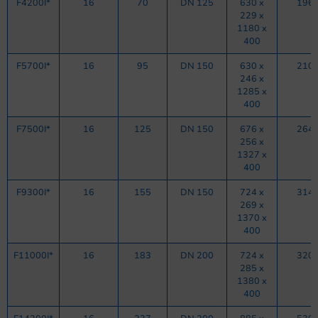
F4200I*
16
70
DN 125
630 x
196
229 x
1180 x
400
F5700I*
16
95
DN 150
630 x
210
246 x
1285 x
400
F7500I*
16
125
DN 150
676 x
264
256 x
1327 x
400
F9300I*
16
155
DN 150
724 x
314
269 x
1370 x
400
F11000I*
16
183
DN 200
724 x
320
285 x
1380 x
400