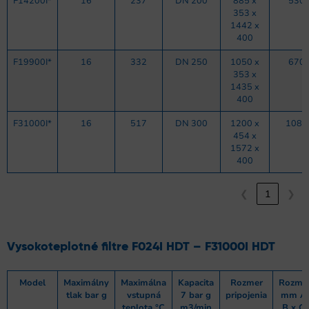
F14200I*
16
237
DN 200
885 x
530
353 x
1442 x
400
F19900I*
16
332
DN 250
1050 x
670
353 x
1435 x
400
F31000I*
16
517
DN 300
1200 x
1083
454 x
1572 x
400
❮
1
❯
Vysokoteplotné filtre F024I HDT – F31000I HDT
Model
Maximálny
Maximálna
Kapacita
Rozmer
Rozme
tlak bar g
vstupná
7 bar g
pripojenia
mm A 
teplota °C
m3/min
B x C 