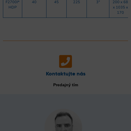
F2700I*
40
45
225
3″
200 x 68
HDP
x 1035 x
170
Kontaktujte nás
Predajný tím