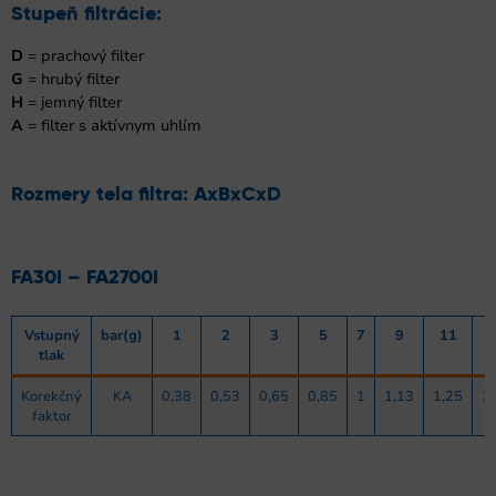
Stupeň filtrácie:
D
= prachový filter
G
= hrubý filter
H
= jemný filter
A
= filter s aktívnym uhlím
Rozmery tela filtra: AxBxCxD
FA30I – FA2700I
Vstupný
bar(g)
1
2
3
5
7
9
11
tlak
Korekčný
KA
0,38
0,53
0,65
0,85
1
1,13
1,25
1
faktor