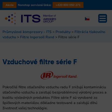
Akcia
Nonstop servisná linka:
+420 800 050 271
Průmyslové kompresory - ITS
>
Produkty
>
Filtrácia tlakového
vzduchu
>
Filtre Ingersoll Rand
>
Filtre série F
Vzduchové filtre série F
Pokročilé filtre stlačeného vzduchu radu F znižujú kontamináciu
stlačeného vzduchu a zaisťujú bezproblémový výrobný proces a
kvalitu výsledných produktov. Filtre série F sú vyrobené zo
špičkových materiálov, dôkladne testované a zaisťujú dlhú
životnosť vašej technológie.