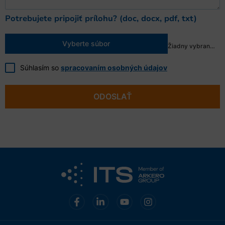
Potrebujete pripojiť prílohu? (doc, docx, pdf, txt)
Vyberte súbor
Žiadny vybraný súbor
Súhlasím so
spracovaním osobných údajov
ODOSLAŤ