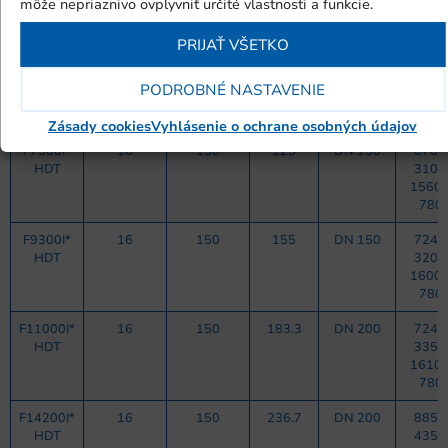
môže nepriaznivo ovplyvniť určité vlastnosti a funkcie.
1400 
670
PRIJAŤ VŠETKO
F5700I*
16
150
95
DN 150
630 x
HDT
300 x
PODROBNÉ NASTAVENIE
1520 
780
Zásady cookies
Vyhlásenie o ochrane osobných údajov
F7500I*
16
150
125
DN 150
676 x
HDT
310 x
1560 
780
F9300I*
16
150
155
DN 150
724 x
HDT
320 x
1600 
780
F11000I*
16
150
183.3
DN 200
724 x
HDT
335 x
1610 
780
F14200I*
16
150
236.7
DN 200
885 x
HDT
435 x