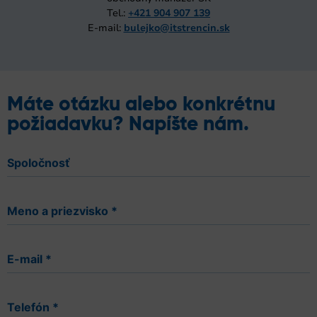
Tel.:
+421 904 907 139
E-mail:
bulejko@itstrencin.sk
Máte otázku alebo konkrétnu
požiadavku? Napíšte nám.
Spoločnosť
Meno a priezvisko
*
E-mail
*
Telefón
*