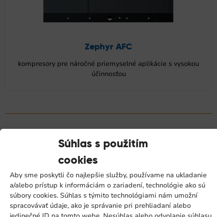
Zephyr AFC
kompresory pre náročné priemyselné aplikácie s vysokou
účinnosťou
Súhlas s použitím
cookies
Kontaktujte nás
Aby sme poskytli čo najlepšie služby, používame na ukladanie
a/alebo prístup k informáciám o zariadení, technológie ako sú
Predajný tím
súbory cookies. Súhlas s týmito technológiami nám umožní
spracovávať údaje, ako je správanie pri prehliadaní alebo
jedinečné ID na tomto webe. Nesúhlas alebo odvolanie súhlasu