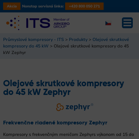
Akcia
Nonstop servisná linka:
+420 800 050 271
Průmyslové kompresory - ITS
>
Produkty
>
Olejové skrutkové
kompresory do 45 kW
>
Olejové skrutkové kompresory do 45
kW Zephyr
Olejové skrutkové kompresory
do 45 kW Zephyr
Frekvenčne riadené
kompresory Zephyr
Kompresory s frekvenčným meničom Zephyrs výkonom od 15 do