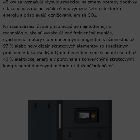
45 kW sa vyznačujú plynulou reakciou na zmeny potreby dodávky
stlačeného vzduchu, vďaka čomu výrazne šetria elektrickú
energiu a prispievajú k znižovaniu emisií CO₂.
K maximalizácii úspor prispievajú tie najmodernejšie
technológie, ako sú vysoko účinné frekvenčné meniče,
synchronné motory s permanentnými magnetmi s účinnosťou až
97 % alebo nový dizajn skrutkových elementov so špeciálnym
profilom. Vďaka všetkým týmto benefitom sme schopní ušetriť až
40 % elektrickej energie v porovnaní s konvenčnými skrutkovými
kompresormi riadenými metódou zaťažené/odľahčené.