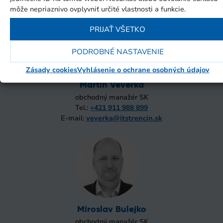
môže nepriaznivo ovplyvniť určité vlastnosti a funkcie.
PRIJAŤ VŠETKO
PODROBNÉ NASTAVENIE
Zásady cookies
Vyhlásenie o ochrane osobných údajov
Martin Veverka
obchodný manažér SK
Tel.:
+421 911 988 899
E-mail:
veverka@itstrencin.sk
Miroslav Bulejko
obchodný manažér SK