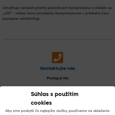
Umožňuje nastaviť priority jednotlivých kompresorov a dokáže sa
„učiť“ – vďaka čomu prevádzku kompresorovne v priebehu času
postupne zefektívňuje.
Kontaktujte nás
Predajný tím
Súhlas s použitím
cookies
Aby sme poskytli čo najlepšie služby, používame na ukladanie