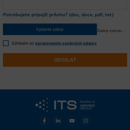
Potrebujete pripojiť prílohu? (doc, docx, pdf, txt)
Vyberte súbor
Žiadny vybraný súbor
Súhlasím so
spracovaním osobných údajov
ODOSLAŤ