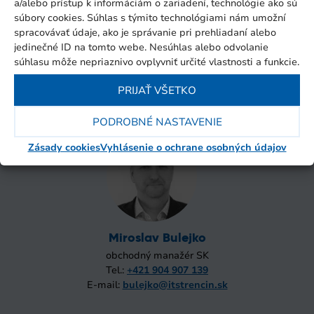
a/alebo prístup k informáciám o zariadení, technológie ako sú
súbory cookies. Súhlas s týmito technológiami nám umožní
spracovávať údaje, ako je správanie pri prehliadaní alebo
jedinečné ID na tomto webe. Nesúhlas alebo odvolanie
súhlasu môže nepriaznivo ovplyvniť určité vlastnosti a funkcie.
Martin Veverka
obchodný manažér SK
PRIJAŤ VŠETKO
Tel.:
+421 911 988 899
E-mail:
veverka@itstrencin.sk
PODROBNÉ NASTAVENIE
Zásady cookies
Vyhlásenie o ochrane osobných údajov
Miroslav Bulejko
obchodný manažér SK
Tel.:
+421 904 907 139
E-mail:
bulejko@itstrencin.sk