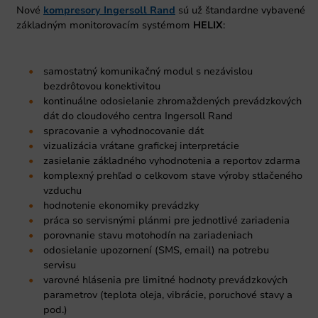
Nové
kompresory Ingersoll Rand
sú už štandardne vybavené
základným monitorovacím systémom
HELIX
:
samostatný komunikačný modul s nezávislou
bezdrôtovou konektivitou
kontinuálne odosielanie zhromaždených prevádzkových
dát do cloudového centra Ingersoll Rand
spracovanie a vyhodnocovanie dát
vizualizácia vrátane grafickej interpretácie
zasielanie základného vyhodnotenia a reportov zdarma
komplexný prehľad o celkovom stave výroby stlačeného
vzduchu
hodnotenie ekonomiky prevádzky
práca so servisnými plánmi pre jednotlivé zariadenia
porovnanie stavu motohodín na zariadeniach
odosielanie upozornení (SMS, email) na potrebu
servisu
varovné hlásenia pre limitné hodnoty prevádzkových
parametrov (teplota oleja, vibrácie, poruchové stavy a
pod.)