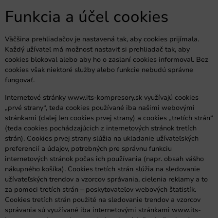
Funkcia a účel cookies
Väčšina prehliadačov je nastavená tak, aby cookies prijímala.
Každý užívateľ má možnosť nastaviť si prehliadač tak, aby
cookies blokoval alebo aby ho o zaslaní cookies informoval. Bez
cookies však niektoré služby alebo funkcie nebudú správne
fungovať.
Internetové stránky www.its-kompresory.sk využívajú cookies
„prvé strany“, teda cookies používané iba našimi webovými
stránkami (ďalej len cookies prvej strany) a cookies „tretích strán“
(teda cookies pochádzajúcich z internetových stránok tretích
strán). Cookies prvej strany slúžia na ukladanie užívateľských
preferencií a údajov, potrebných pre správnu funkciu
internetových stránok počas ich používania (napr. obsah vášho
nákupného košíka). Cookies tretích strán slúžia na sledovanie
užívateľských trendov a vzorcov správania, cielenia reklamy a to
za pomoci tretích strán – poskytovateľov webových štatistík.
Cookies tretích strán použité na sledovanie trendov a vzorcov
správania sú využívané iba internetovými stránkami www.its-