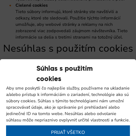
Cielené cookies
Tieto súbory informujú, ktoré stránky ste navštívili a
odkazy, ktoré ste sledovali. Použitie týchto informácií
umožňuje, aby webové stránky a reklamy na nich
zobrazené viac zodpovedali záujmom návštevníka. Tieto
informácie sa delia s tretími stranami na totožný účel.
Nesúhlas s použitím cookies
Užívateľ má možnosť odmietnuť použitie súborov cookies
Súhlas s použitím
niekoľkými spôsobmi:
cookies
Blokácia cookies v nastavení prehliadača
použitie súborov cookies je možné zakázať úpravou
Aby sme poskytli čo najlepšie služby, používame na ukladanie
nastavenia webového prehliadača. Týmto nastavením
a/alebo prístup k informáciám o zariadení, technológie ako sú
dôjde k blokácii všetkých typov cookies a môže znemožniť
súbory cookies. Súhlas s týmito technológiami nám umožní
používanie všetkých funkcií internetových stránok.
spracovávať údaje, ako je správanie pri prehliadaní alebo
Vyjadrenie nesúhlasu s použitím cookies tretích strán
jedinečné ID na tomto webe. Nesúhlas alebo odvolanie
pre zachovanie nevyhnutne nutných a funkčných súborov
súhlasu môže nepriaznivo ovplyvniť určité vlastnosti a funkcie.
cookies je taktiež možnosť zablokovať použitie iba súborov
cookies tretích strán. Tento krok je možné vykonať priamo u
PRIJAŤ VŠETKO