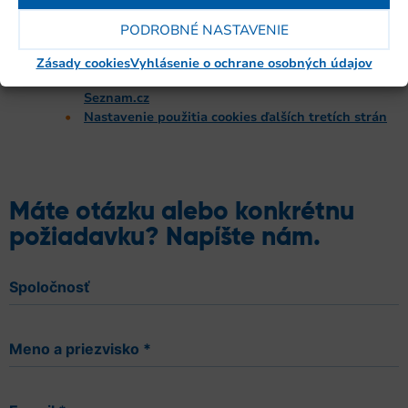
prevádzkovateľa cookies tretích strán:
Nastavenie použitia cookies reklamného systému
PODROBNÉ NASTAVENIE
Facebook
Nastavenie použitia cookies spoločnosti Google
Zásady cookies
Vyhlásenie o ochrane osobných údajov
Nastavenie použitia cookies spoločnosti
Seznam.cz
Nastavenie použitia cookies ďalších tretích strán
Máte otázku alebo konkrétnu
požiadavku? Napíšte nám.
Spoločnosť
Meno a priezvisko
*