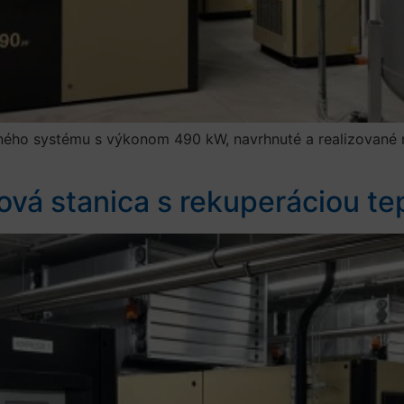
ného systému s výkonom 490 kW, navrhnuté a realizované n
á stanica s rekuperáciou te