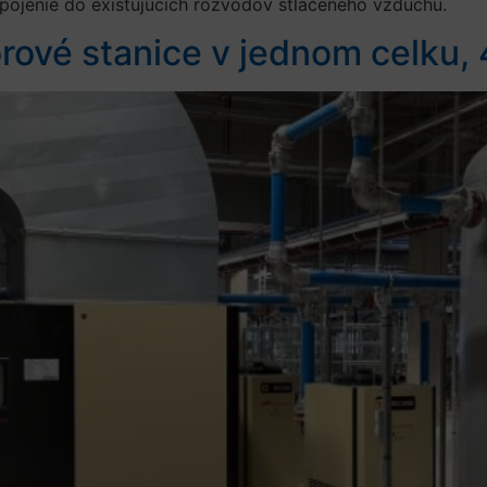
ipojenie do existujúcich rozvodov stlačeného vzduchu.
ové stanice v jednom celku,