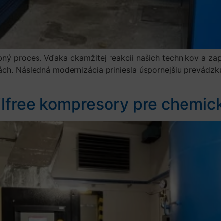
bný proces. Vďaka okamžitej reakcii našich technikov a za
h. Následná modernizácia priniesla úspornejšiu prevádzku
ilfree kompresory pre chemic