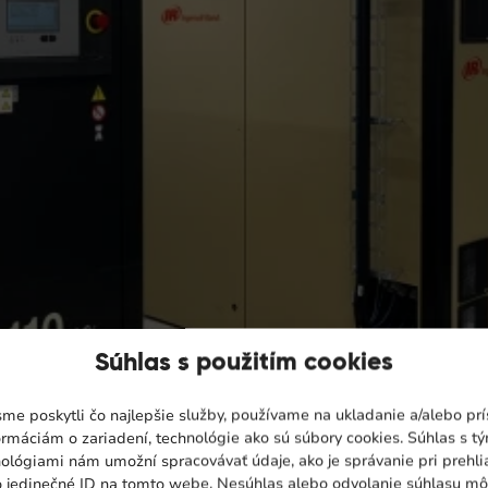
istejší vzduch vo väčších objemoch. S našimi bezolejovými
Súhlas s použitím cookies
 nielen požadovaný výkon, ale aj významné množstvo rek
me poskytli čo najlepšie služby, používame na ukladanie a/alebo pr
ormáciám o zariadení, technológie ako sú súbory cookies. Súhlas s t
stanice? Do pár hodín opäť v
ológiami nám umožní spracovávať údaje, ako je správanie pri prehli
o jedinečné ID na tomto webe. Nesúhlas alebo odvolanie súhlasu m