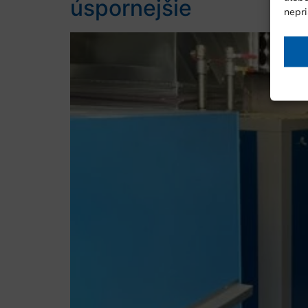
úspornejšie
nepri