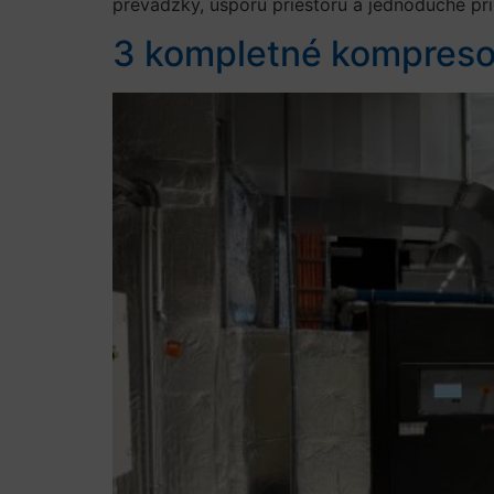
prevádzky, úsporu priestoru a jednoduché pr
3 kompletné kompresor