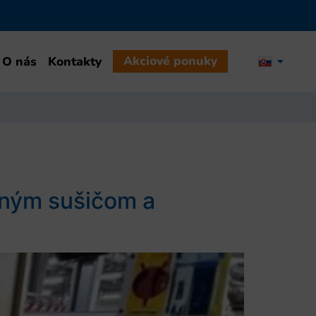
Akciové ponuky
O nás
Kontakty
aným sušičom a