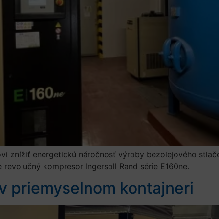
vi znížiť energetickú náročnosť výroby bezolejového stlač
e revolučný kompresor Ingersoll Rand série E160ne.
v priemyselnom kontajneri