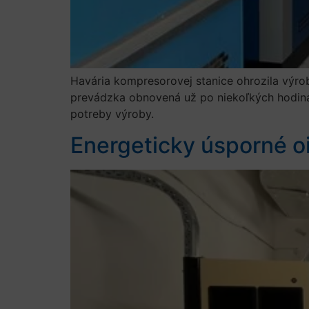
Havária kompresorovej stanice ohrozila výro
prevádzka obnovená už po niekoľkých hodinác
potreby výroby.
Energeticky úsporné o