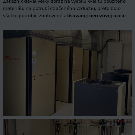
Zákazník dával veľký dôraz na vysokú kvalitu použitého
materiálu na potrubí stlačeného vzduchu, preto bolo
všetko potrubie zhotovené z
lisovanej nerezovej ocele
.