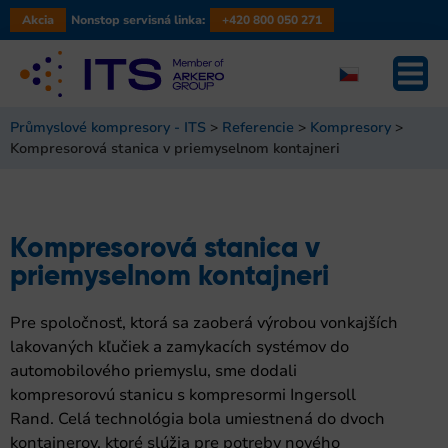
Akcia
Nonstop servisná linka:
+420 800 050 271
Průmyslové kompresory - ITS
>
Referencie
>
Kompresory
>
Kompresorová stanica v priemyselnom kontajneri
Kompresorová stanica v
priemyselnom kontajneri
Pre spoločnosť, ktorá sa zaoberá výrobou vonkajších
lakovaných kľučiek a zamykacích systémov do
automobilového priemyslu, sme dodali
kompresorovú stanicu s kompresormi Ingersoll
Rand. Celá technológia bola umiestnená do dvoch
kontajnerov, ktoré slúžia pre potreby nového