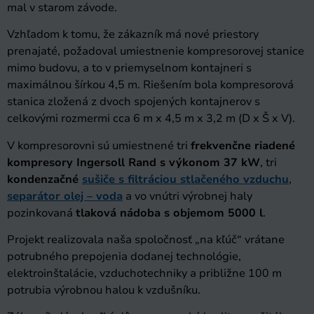
mal v starom závode.
Vzhľadom k tomu, že zákazník má nové priestory
prenajaté, požadoval umiestnenie kompresorovej stanice
mimo budovu, a to v priemyselnom kontajneri s
maximálnou šírkou 4,5 m. Riešením bola kompresorová
stanica zložená z dvoch spojených kontajnerov s
celkovými rozmermi cca 6 m x 4,5 m x 3,2 m (D x Š x V).
V kompresorovni sú umiestnené tri
frekvenčne riadené
kompresory Ingersoll Rand s výkonom 37 kW
, tri
kondenzačné
sušiče s filtráciou stlačeného vzduchu
,
separátor olej – voda
a vo vnútri výrobnej haly
pozinkovaná
tlaková nádoba s objemom 5000 l
.
Projekt realizovala naša spoločnosť „na kľúč“ vrátane
potrubného prepojenia dodanej technológie,
elektroinštalácie, vzduchotechniky a približne 100 m
potrubia výrobnou halou k vzdušníku.