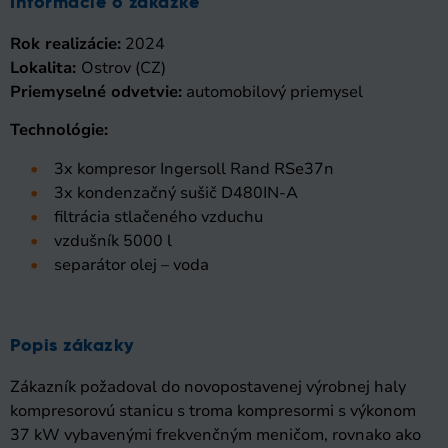
Informácie o zákazke
Rok realizácie:
2024
Lokalita:
Ostrov (CZ)
Priemyselné odvetvie:
automobilový priemysel
Technológie:
3x kompresor Ingersoll Rand RSe37n
3x kondenzačný sušič D480IN-A
filtrácia stlačeného vzduchu
vzdušník 5000 l
separátor olej – voda
Popis zákazky
Zákazník požadoval do novopostavenej výrobnej haly
kompresorovú stanicu s troma kompresormi s výkonom
37 kW vybavenými frekvenčným meničom, rovnako ako