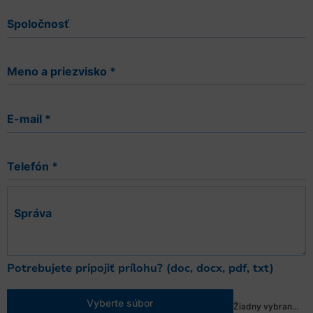
Spoločnosť
Meno a priezvisko
*
E-mail
*
Telefón
*
Správa
Potrebujete pripojiť prílohu? (doc, docx, pdf, txt)
Vyberte súbor
Žiadny vybraný súbor