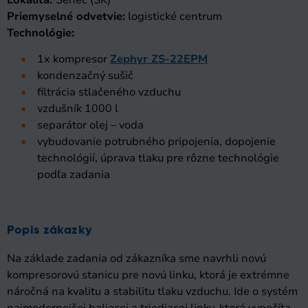
Lokalita:
Senec (SK)
Priemyselné odvetvie:
logistické centrum
Technológie:
1x kompresor
Zephyr ZS-22EPM
kondenzačný sušič
filtrácia stlačeného vzduchu
vzdušník 1000 l
separátor olej – voda
vybudovanie potrubného pripojenia, dopojenie
technológií, úprava tlaku pre rôzne technológie
podľa zadania
Popis zákazky
Na základe zadania od zákazníka sme navrhli novú
kompresorovú stanicu pre novú linku, ktorá je extrémne
náročná na kvalitu a stabilitu tlaku vzduchu. Ide o systém