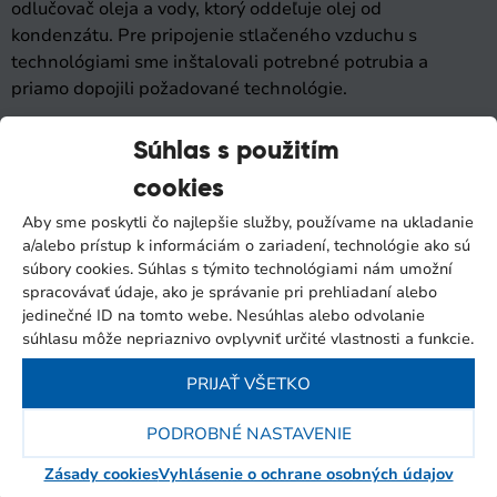
odlučovač oleja a vody, ktorý oddeľuje olej od
kondenzátu. Pre pripojenie stlačeného vzduchu s
technológiami sme inštalovali potrebné potrubia a
priamo dopojili požadované technológie.
Dodávku vykonala naša spoločnosť vrátane pripojenia
Súhlas s použitím
potrubia a elektroinštalácie.
cookies
Aby sme poskytli čo najlepšie služby, používame na ukladanie
a/alebo prístup k informáciám o zariadení, technológie ako sú
súbory cookies. Súhlas s týmito technológiami nám umožní
spracovávať údaje, ako je správanie pri prehliadaní alebo
jedinečné ID na tomto webe. Nesúhlas alebo odvolanie
súhlasu môže nepriaznivo ovplyvniť určité vlastnosti a funkcie.
PRIJAŤ VŠETKO
PODROBNÉ NASTAVENIE
Zásady cookies
Vyhlásenie o ochrane osobných údajov