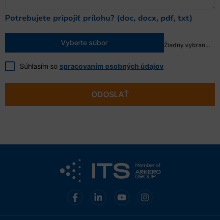
Potrebujete pripojiť prílohu? (doc, docx, pdf, txt)
Vyberte súbor
Žiadny vybraný súbor
Súhlasím so
spracovaním osobných údajov
ODOSLAŤ