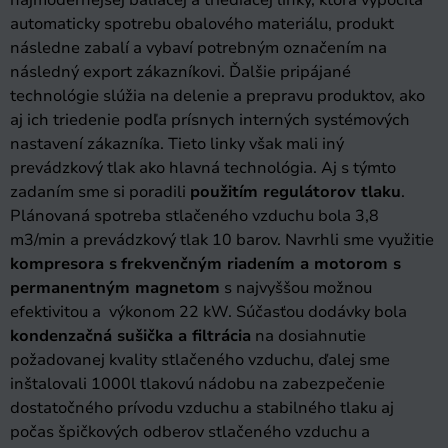
najmodernejšej baliacej a triediacej linky, ktorá vypočíta
automaticky spotrebu obalového materiálu, produkt
následne zabalí a vybaví potrebným označením na
následný export zákazníkovi. Ďalšie pripájané
technológie slúžia na delenie a prepravu produktov, ako
aj ich triedenie podľa prísnych interných systémových
nastavení zákazníka. Tieto linky však mali iný
prevádzkový tlak ako hlavná technológia. Aj s týmto
zadaním sme si poradili
použitím regulátorov tlaku
.
Plánovaná spotreba stlačeného vzduchu bola 3,8
m3/min a prevádzkový tlak 10 barov. Navrhli sme využitie
kompresora s
frekvenčným riadením a motorom s
permanentným magnetom
s najvyššou možnou
efektivitou a výkonom 22 kW. Súčasťou dodávky bola
kondenzačná sušička a filtrácia
na dosiahnutie
požadovanej kvality stlačeného vzduchu, ďalej sme
inštalovali 1000l tlakovú nádobu na zabezpečenie
dostatočného prívodu vzduchu a stabilného tlaku aj
počas špičkových odberov stlačeného vzduchu a